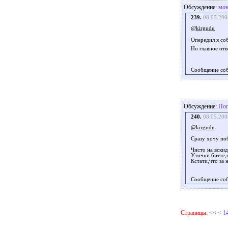
Обсуждение:
мон
239.
08.05.200
@kirgudu
Опередил я со
Но главное отв
Сообщение со
Обсуждение:
Поп
240.
08.05.200
@kirgudu
Сразу хочу поб
Чисто на вскид
Уточни битте,к
Кстати,что за
Сообщение со
Страницы:
<<
<
1