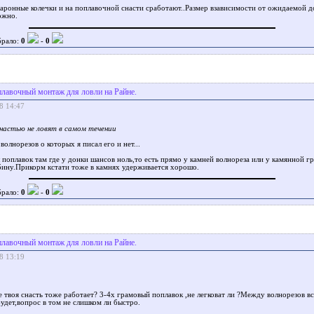
аронные колечки и на поплавочной снасти сработают..Размер взависимости от ожидаемой 
ожно.
брало:
0
-
0
лавочный монтаж для ловли на Райне.
8 14:47
настью не ловят в самом течении
волнорезов о которых я писал его и нет...
поплавок там где у донки шансов ноль,то есть прямо у камней волнореза или у камянной г
бину.Прикорм кстати тоже в камнях удерживается хорошо.
брало:
0
-
0
лавочный монтаж для ловли на Райне.
8 13:19
 твоя снасть тоже работает? 3-4х грамовый поплавок ,не легковат ли ?Между волнорезов вс
удет,вопрос в том не слишком ли быстро.