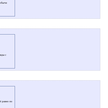
добычи
ряды с
ё равно по