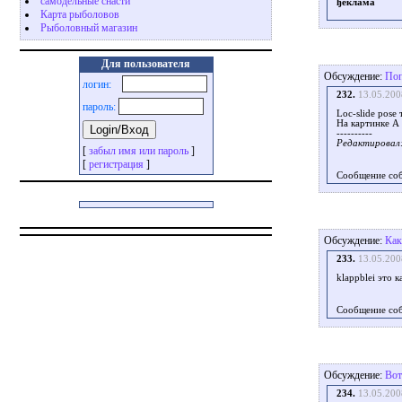
самодельные снасти
ђеклама
Карта рыболовов
Рыболовный магазин
Для пользователя
Обсуждение:
Поп
логин:
232.
13.05.200
пароль:
Loc-slide pose
На картинке А 
----------
Редактировал: 
[
забыл имя или пароль
]
[
регистрация
]
Сообщение со
Обсуждение:
Как
233.
13.05.200
klappblei это 
Сообщение со
Обсуждение:
Вот
234.
13.05.200