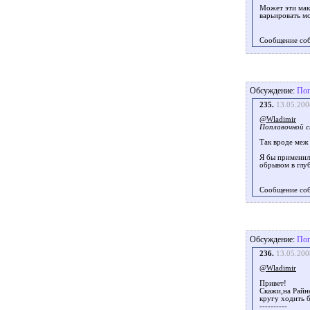
Может эти мак
варьировать м
Сообщение со
Обсуждение:
Поп
235.
13.05.200
@Wladimir
Поплавочной с
Так вроде меж 
Я бы применил 
обрывом в глу
Сообщение со
Обсуждение:
Поп
236.
13.05.200
@Wladimir
Привет!
Скажи,на Райне
кругу ходить б
----------