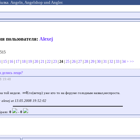
алка. Angeln, Angelshop und Angler.
ия пользователя:
Alexej
 515
4
|
15
|
16
|
17
|
18
|
19
|
20
|
21
|
22
|
23
|
24
|
25
|
26
|
27
|
28
|
29
|
30
|
31
|
32
|
33
|
34
>
>>
а делись лещи?
8 19:48
на той неделе.
Его(ветер) уже кто то на форуме голодным назвал,неспроста.
alexej at 13.05.2008 19:52:02
брало:
0
-
0