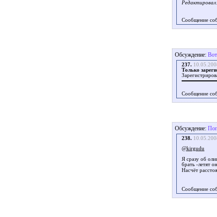
Редактировал: 
Сообщение со
Обсуждение:
Вот
237.
10.05.200
Только зареги
Зарегистриров
Сообщение со
Обсуждение:
Поп
238.
10.05.200
@kirgudu
Я сразу об оли
брать -летят о
Насчёт расстоя
Сообщение со