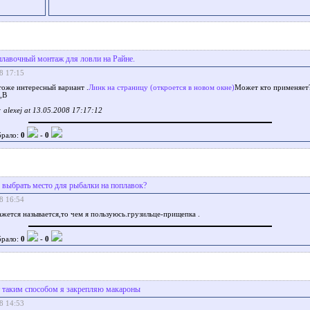
лавочный монтаж для ловли на Райне.
8 17:15
 тоже интересный вариант .
Линк на страницу (откроется в новом окне)
Может кто применяет
,В
alexej at 13.05.2008 17:17:12
брало:
0
-
0
 выбрать место для рыбалки на поплавок?
8 16:54
кажется называется,то чем я пользуюсь.грузильце-прищепка .
брало:
0
-
0
 таким способом я закрепляю макароны
8 14:53