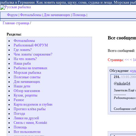
рыбалка в Германии. Как ловить карпа, щуку, сома, судака и леща. Морская рыб
Форум
Фотоальбомы
Для начинающих
Помощь
|
|
|
|
Главная страница
/
Разделы:
Все сообщен
Фотоальбомы
Рыболовный ФОРУМ
Где ловить?
Всего сообщений:
Чем ловить/ снаряжение?
На что ловить?
Страницы:
<<
<
1
Наша рыба
Рыбалка на платниках
Обсуждение:
куд
Морская рыбалка
Полезные советы
231.
13.05.200
Для начинающих
@nikolaj54
Наши дети
Заметили.Ещё 
Обзор магазинов
----------
Кухня, рецепты
Редактировал: 
Разное
Карта водоемов и глубин
Прогноз клёва рыбы
Сообщение со
Погода
Линки на друзей
Связь с нами, Kontakt
Помощь
Все пользователи