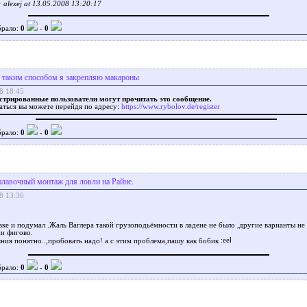
alexej at 13.05.2008 13:20:17
брало:
0
-
0
 таким способом я закрепляю макароны
8 18:45
стрированные пользователи могут прочитать это сообщение.
аться вы можете перейдя по адресу:
https://www.rybolov.de/register
брало:
0
-
0
лавочный монтаж для ловли на Райне.
8 13:36
вке и подумал .Жаль Ваглера такой грузоподьёмности в ладене не было ,другие варианты не 
ни фигово.
ния понятно..,пробовать надо! а с этим проблема,пашу как бобик
брало:
0
-
0