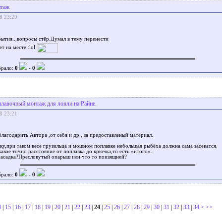
таж
8 23:29
бытия..,вопросы стёр.Думал в тему перенести
ет на месте
брало:
0
-
0
лавочный монтаж для ловли на Райне.
8 23:21
лагодарить Автора ,от себя и др., за предоставленый материал.
ку,при таком весе грузильца и мощном поплавке небольшая рыбёха должна сама засекатся.
акое точно расстояние от поплавка до крючка,то есть «итого».
 насадка?Пресловутый опарыш или что то поизящней?
брало:
0
-
0
4
|
15
|
16
|
17
|
18
|
19
|
20
|
21
|
22
|
23
|
24
|
25
|
26
|
27
|
28
|
29
|
30
|
31
|
32
|
33
|
34
>
>>