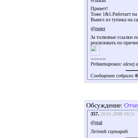
Привет!
Тоже 1&1.Работает на 
Вывел из тупика на с
@ruger
За толковые ссылки е
реализовать по причи
----------
Редактировал: alexej a
Сообщение собрало:
0
Обсуждение:
Отче
357.
20.01.2008 19:51
@real
Летний сценарий