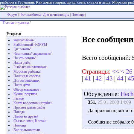
рыбалка в Германии. Как ловить карпа, щуку, сома, судака и леща. Морская рыб
Форум
Фотоальбомы
Для начинающих
Помощь
|
|
|
|
Главная страница
/
Разделы:
Все сообщени
Фотоальбомы
Рыболовный ФОРУМ
Где ловить?
Чем ловить/ снаряжение?
Всего сообщений: 
На что ловить?
Наша рыба
Рыбалка на платниках
Страницы:
<<
<
26
Морская рыбалка
Полезные советы
|
41
|
42
|
43
|
44
|
4
Для начинающих
Наши дети
Обзор магазинов
Обсуждение:
Hech
Кухня, рецепты
Разное
351.
25.01.2008 14:09
Карта водоемов и глубин
Прогноз клёва рыбы
Да прикольно,вот и от
Погода
Линки на друзей
Связь с нами, Kontakt
Сообщение собрало:
0
Помощь
Все пользователи