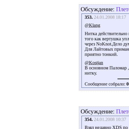
Обсуждение:
Плет
353.
24.01.2008 18:17
@Klang
Нитка действительно к
того как вертушка уп
через NoKnot.Дело ду
Для Лайтовых примано
приятно тонкий.
@Kostjan
В основном Паломар 
нитку.
Сообщение собрало:
0
Обсуждение:
Плет
354.
24.01.2008 10:37
Взял недавно XDS по а