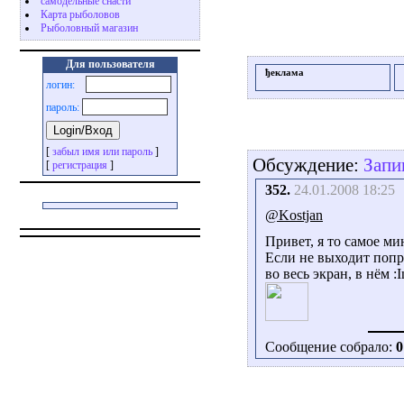
самодельные снасти
Карта рыболовов
Рыболовный магазин
Для пользователя
ђеклама
логин:
пароль:
[
забыл имя или пароль
]
Обсуждение:
Запи
[
регистрация
]
352.
24.01.2008 18:25
@Kostjan
Привет, я то самое м
Если не выходит попро
во весь экран, в нём 
Сообщение собрало:
0