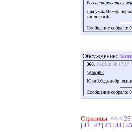
Регестрироваться нен
Даа ужж.Между первой
кончится
Сообщение собрало:
0
Обсуждение:
Запи
360.
19.01.2008 17:17
@Jurij82
Юрий,будь добр ,выш
Сообщение собрало:
0
Страницы:
<<
<
26
|
41
|
42
|
43
|
44
|
4