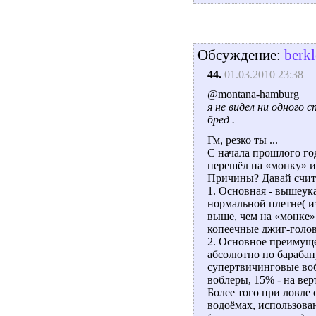
Обсуждение:
berk
44.
01.03.2010 23:38
@montana-hamburg
я не видел ни одного 
бред .
Гм, резко ты ...
С начала прошлого го
перешёл на «монку» и
Причины? Давай счита
1. Основная - вышеук
нормальной плетне( и
выше, чем на «монке»
копеечные джиг-голов
2. Основное преимуще
абсолютно по барабан
супертвичинговые воб
воблеры, 15% - на вер
Более того при ловле
водоёмах, использова