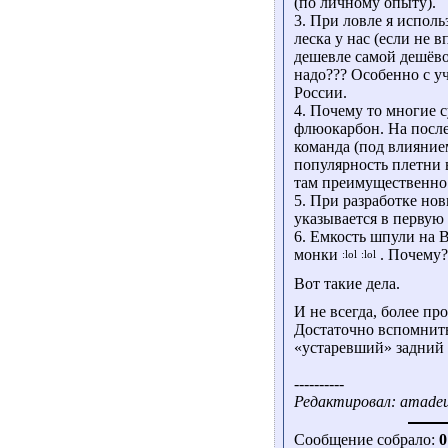
(по личному опыту).
3. При ловле я исполь
леска у нас (если не в
дешевле самой дешёвой
надо??? Особенно с уч
России.
4. Почему то многие 
флюокарбон. На после
команда (под влияние
популярность плетни 
там преимущественно 
5. При разработке но
указывается в первую
6. Емкость шпули на 
монки
. Почему?
Вот такие дела.
И не всегда, более п
Достаточно вспомнит
«устаревший» задний
----------
Редактировал: amadeus
Сообщение собрало:
0