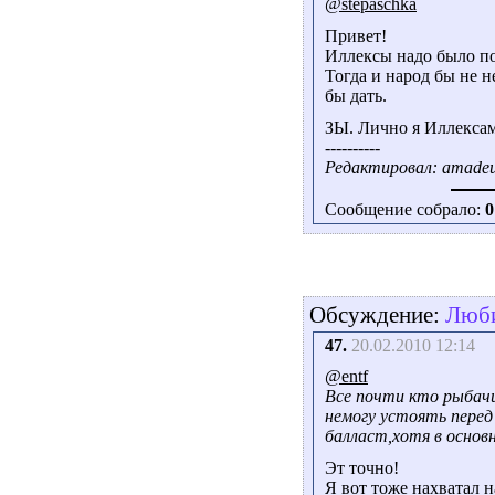
@stepaschka
Привет!
Иллексы надо было по
Тогда и народ бы не 
бы дать.
ЗЫ. Лично я Иллексам
----------
Редактировал: amadeus
Сообщение собрало:
0
Обсуждение:
Люби
47.
20.02.2010 12:14
@entf
Все почти кто рыбач
немогу устоять перед
балласт,хотя в основ
Эт точно!
Я вот тоже нахватал н