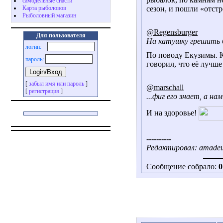
самодельные снасти
Карта рыболовов
сезон, и пошли «отст
Рыболовный магазин
@Regensburger
Для пользователя
На катушку грешить б
логин:
По поводу Екузимы. К
пароль:
говорил, что её лучш
[
забыл имя или пароль
]
@marschall
[
регистрация
]
...фиг его знает, а н
И на здоровье!
----------
Редактировал: amadeus
Сообщение собрало:
0