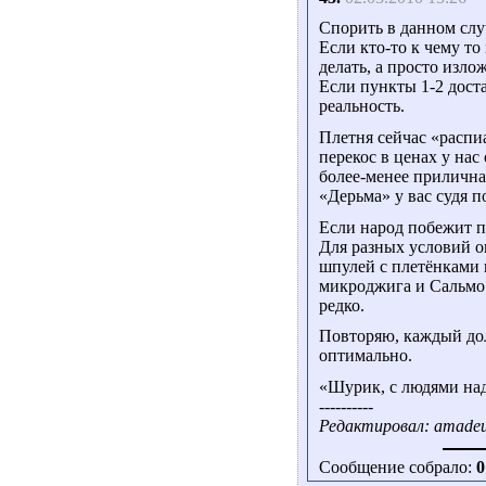
Спорить в данном слу
Если кто-то к чему то
делать, а просто изло
Если пункты 1-2 доста
реальность.
Плетня сейчас «распи
перекос в ценах у нас
более-менее приличная
«Дерьма» у вас судя по
Если народ побежит по
Для разных условий о
шпулей с плетёнками 
микроджига и Сальмо 
редко.
Повторяю, каждый дол
оптимально.
«Шурик, с людями над
----------
Редактировал: amadeus
Сообщение собрало:
0