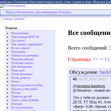
рыбалка в Германии. Как ловить карпа, щуку, сома, судака и леща. Морская рыб
Форум
Фотоальбомы
Для начинающих
Помощь
|
|
|
|
Главная страница
/
Разделы:
Все сообщени
Фотоальбомы
Рыболовный ФОРУМ
Где ловить?
Чем ловить/ снаряжение?
Всего сообщений: 
На что ловить?
Наша рыба
Рыбалка на платниках
Страницы:
<<
<
1
|
Морская рыбалка
Полезные советы
Для начинающих
Наши дети
Обсуждение:
berk
Обзор магазинов
Кухня, рецепты
41.
02.03.2010 19:15
Разное
Карта водоемов и глубин
@montana-hamburg
Прогноз клёва рыбы
@Amadeus - такой вес
Погода
Линки на друзей
Это у тебя не должен
Связь с нами, Kontakt
ДСП, ТТ Шэд 45, Алек
Помощь
«фаер» 0,08, чёрная, 
Все пользователи
рыбалок, по камням н