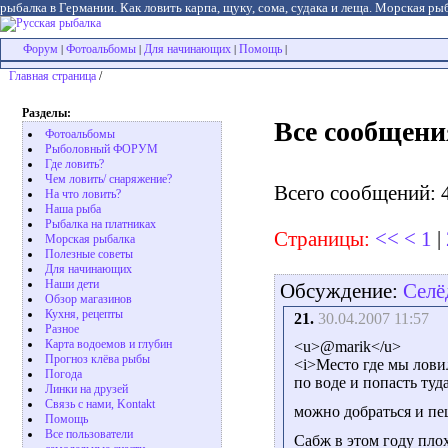
рыбалка в Германии. Как ловить карпа, щуку, сома, судака и леща. Морская рыб
Форум
Фотоальбомы
Для начинающих
Помощь
|
|
|
|
Главная страница
/
Разделы:
Все сообщени
Фотоальбомы
Рыболовный ФОРУМ
Где ловить?
Чем ловить/ снаряжение?
Всего сообщений: 
На что ловить?
Наша рыба
Рыбалка на платниках
Страницы:
<<
<
1
|
Морская рыбалка
Полезные советы
Для начинающих
Наши дети
Обсуждение:
Селё
Обзор магазинов
Кухня, рецепты
21.
30.04.2007 11:57
Разное
Карта водоемов и глубин
<u>@marik</u>
Прогноз клёва рыбы
<i>Место где мы лови
Погода
по воде и попасть туд
Линки на друзей
Связь с нами, Kontakt
можно добраться и пеш
Помощь
Все пользователи
Сабж в этом году плох