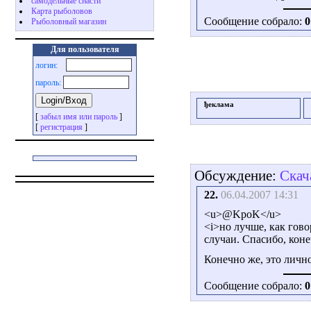
самодельные снасти
Карта рыболовов
Сообщение собрало:
0
Рыболовный магазин
Для пользователя
логин:
пароль:
ђеклама
[
забыл имя или пароль
]
[
регистрация
]
Обсуждение:
Скач
22.
06.04.2007 14:31
<u>@KpoK</u>
<i>но лучше, как гово
случаи. Спасибо, конеч
Конечно же, это личн
Сообщение собрало:
0