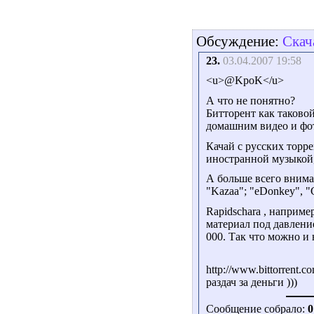
Обсуждение:
Скач
23.
03.04.2007 19:58
<u>@KpoK</u>
А что не понятно?
Битторент как таково
домашним видео и фо
Качай с русских торр
иностранной музыкой, 
А больше всего вним
"Kazaa"; "eDonkey", "G
Rapidschara , наприм
материал под давление
000. Так что можно и 
http://www.bittorrent.
раздач за деньги )))
Сообщение собрало:
0