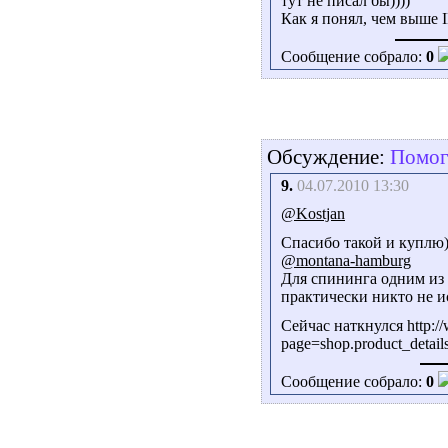
тут не писал бы))))
Как я понял, чем выше I
Сообщение собрало:
0
Обсуждение:
Помоги
9.
04.07.2010 13:30
@Kostjan
Спасибо такой и куплю
@montana-hamburg
Для спининга одним из с
практически никто не и
Сейчас наткнулся http:/
page=shop.product_detai
Сообщение собрало:
0