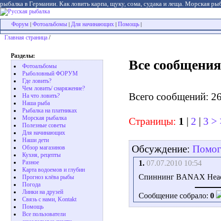
рыбалка в Германии. Как ловить карпа, щуку, сома, судака и леща. Морская рыб
Форум
Фотоальбомы
Для начинающих
Помощь
|
|
|
|
Главная страница
/
Разделы:
Все сообщения
Фотоальбомы
Рыболовный ФОРУМ
Где ловить?
Чем ловить/ снаряжение?
Всего сообщений: 2
На что ловить?
Наша рыба
Рыбалка на платниках
Морская рыбалка
Страницы:
1
|
2
|
3
>
Полезные советы
Для начинающих
Наши дети
Обсуждение:
Помоги
Обзор магазинов
Кухня, рецепты
1.
07.07.2010 10:54
Разное
Карта водоемов и глубин
Спиннинг BANAX Headla
Прогноз клёва рыбы
Погода
Линки на друзей
Сообщение собрало:
0
Связь с нами, Kontakt
Помощь
Все пользователи