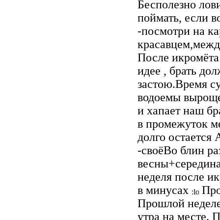
Бесполезно лови
поймать, если в
-посмотри на ка
красавцем,межд
После икромёта 
идее , брать до
застою.Время су
водоемы выроще
и хапает наш б
в промежуток ме
долго остается 
-своёВо блин р
весны+середина
неделя после ик
в минусах
Про
Прошлой неделей
утра на месте. 