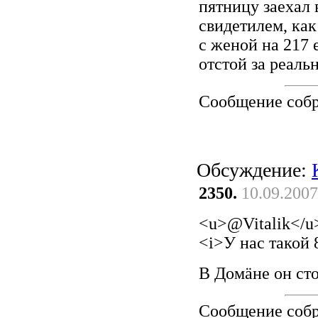
пятницу заехал 
свидетилем, как
с женой на 217
отстой за реал
Сообщение соб
Обсуждение:
2350.
10.09.2007
<u>@Vitalik</u
<i>У нас такой 8
В Домäне он ст
Сообщение соб