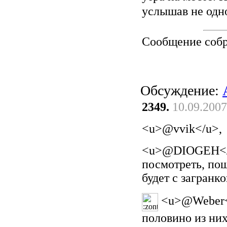
услышав не одн
Сообщение соб
Обсуждение:
2349.
10.09.2007
<u>@vvik</u>,
<u>@DIOGEH</u>
посмотреть, пощ
будет с загранк
<u>@Weber</
половино из них