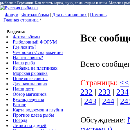
рыбалка в Германии. Как ловить карпа, щуку, сома, судака и леща. Морская рыб
Форум
|
Фотоальбомы
|
Для начинающих
|
Помощь
|
Главная страница
/
Разделы:
Все сообщ
Фотоальбомы
Рыболовный ФОРУМ
Где ловить?
Чем ловить/ снаряжение?
На что ловить?
Всего сообще
Наша рыба
Рыбалка на платниках
Морская рыбалка
Полезные советы
Страницы:
<<
Для начинающих
Наши дети
232
|
233
|
234
Обзор магазинов
|
243
|
244
|
24
Кухня, рецепты
Разное
Карта водоемов и глубин
Прогноз клёва рыбы
Обсуждение:
Погода
Линки на друзей
системы)