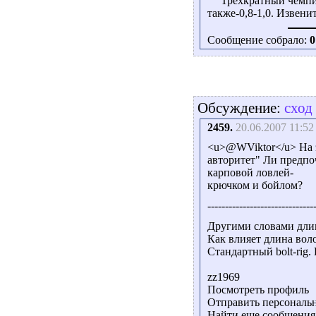
Трёхкратный чемпи
также-0,8-1,0. Извени
Сообщение собрало:
0
Обсуждение:
сход
2459.
20.06.2007 11:52
<u>@WViktor</u> На э
авторитет" Ли предпо
карповой ловлей-
крючком и бойлом?
------------------------------
Другими словами длин
Как влияет длина вол
Стандартный bolt-rig.
zz1969
Посмотреть профиль
Отправить персональн
Найти еще сообщения 