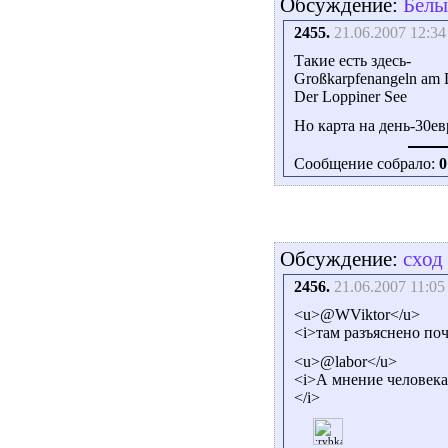
Обсуждение:
Белы
2455.
21.06.2007 12:34
Такие есть здесь-
Großkarpfenangeln am 
Der Loppiner See
Но карта на день-30е
Сообщение собрало:
0
Обсуждение:
сход
2456.
21.06.2007 11:05
<u>@WViktor</u>
<i>там разъяснено поч
<u>@labor</u>
<i>А мнение человека
</i>