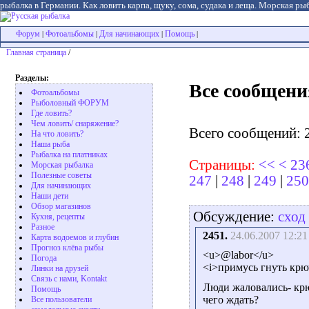
рыбалка в Германии. Как ловить карпа, щуку, сома, судака и леща. Морская рыб
Форум
Фотоальбомы
Для начинающих
Помощь
|
|
|
|
Главная страница
/
Разделы:
Все сообщени
Фотоальбомы
Рыболовный ФОРУМ
Где ловить?
Чем ловить/ снаряжение?
Всего сообщений: 
На что ловить?
Наша рыба
Рыбалка на платниках
Страницы:
<<
<
23
Морская рыбалка
Полезные советы
247
|
248
|
249
|
250
Для начинающих
Наши дети
Обзор магазинов
Обсуждение:
сход
Кухня, рецепты
Разное
2451.
24.06.2007 12:21
Карта водоемов и глубин
Прогноз клёва рыбы
<u>@labor</u>
Погода
<i>примусь гнуть крю
Линки на друзей
Связь с нами, Kontakt
Люди жаловались- кр
Помощь
чего ждать?
Все пользователи