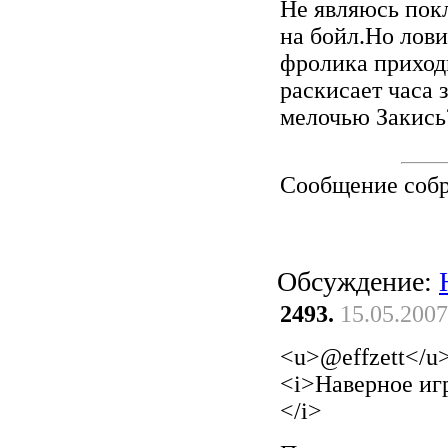
Не являюсь пок
на бойл.Но лови
фролика приход
раскисает часа 
мелочью Закись?
Сообщение соб
Обсуждение:
2493.
15.05.2007
<u>@effzett</u
<i>Наверное игр
</i>