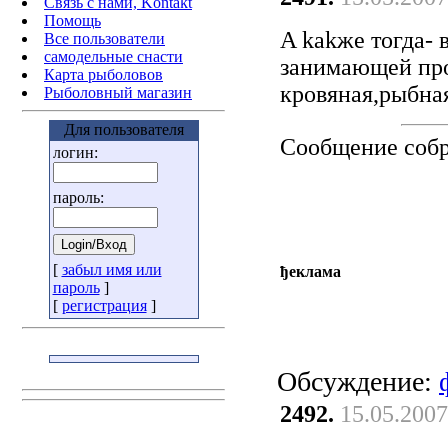
Связь с нами, Kontakt
Помощь
A kakже тогда- 
Все пользователи
самодельные снасти
занимающей прои
Карта рыболовов
кровяная,рыбна
Рыболовный магазин
Для пользователя
Сообщение соб
логин:
пароль:
[
забыл имя или
ђеклама
пароль
]
[
регистрация
]
Обсуждение:
2492.
15.05.2007