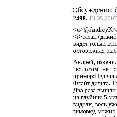
Обсуждение:
2498.
13.05.2007
<u>@AndreyK<
<i>сазан (дикий
видет голый ктю
осторожная рыба
Андрей, извени,
"волосом" не по
пример:Неделя л
Флайт дельта. 
Два раза вышли 
на глубине 5 ме
видели, весь уж
зимовку, можно 