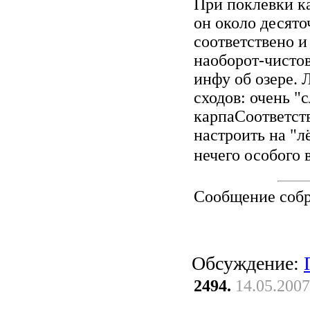
При поклевки ка
он около десято
соответствено и
наоборот-чистов
инфу об озере.
сходов: очень "
карпаСоответств
настроить на "л
нечего особого 
Сообщение соб
Обсуждение:
2494.
14.05.2007