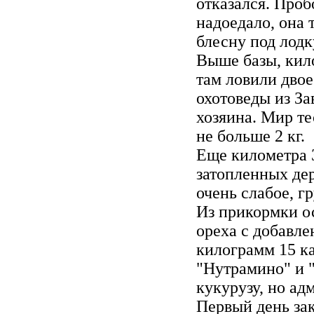
отказался. Проб
надоедало, она 
блесну под лодк
Выше базы, кил
там ловили двое
охотоведы из За
хозяина. Мир те
не больше 2 кг.
Еще километра 
затопленных дер
очень слабое, г
Из прикормки ос
ореха с добавл
килограмм 15 к
"Нутрамино" и 
кукурузу, но ад
Первый день зак