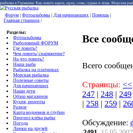
рыбалка в Германии. Как ловить карпа, щуку, сома, судака и леща. Морская рыб
Форум
|
Фотоальбомы
|
Для начинающих
|
Помощь
|
Главная страница
/
Разделы:
Все сообщ
Фотоальбомы
Рыболовный ФОРУМ
Где ловить?
Чем ловить/ снаряжение?
На что ловить?
Всего сообще
Наша рыба
Рыбалка на платниках
Морская рыбалка
Полезные советы
Страницы:
<<
Для начинающих
Наши дети
247
|
248
|
249
Обзор магазинов
|
258
|
259
|
26
Кухня, рецепты
Разное
Карта водоемов и глубин
Прогноз клёва рыбы
Обсуждение:
Погода
Линки на друзей
2491.
15.05.2007