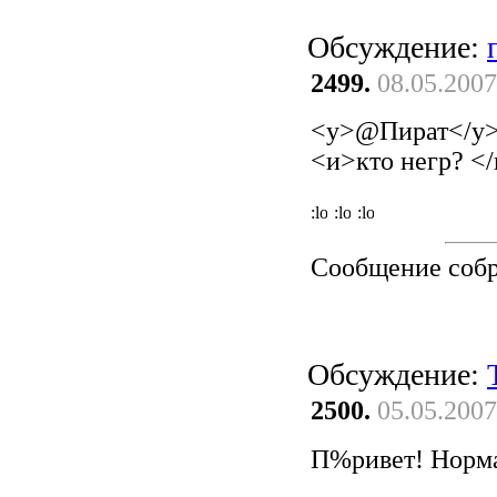
Обсуждение:
2499.
08.05.2007
<у>@Пират</у
<и>кто негр? <
Сообщение соб
Обсуждение:
2500.
05.05.2007
П%ривет! Норма