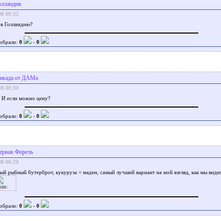
олландия
08 00:32
 в Голландию?
обрало:
0
-
0
икада от ДАМа
08 00:30
? И если можно цену?
обрало:
0
-
0
ервая Форель
08 00:29
ый рыбный бутерброт, кукуруза + маден, самый лучший вариант на мой взгляд, как мы види
обрало:
0
-
0