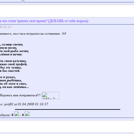
а что стоит тратить своё время? (ДОБАВЬ от себя мораль)
08 01:15
немного, пол часа потратил на сочинение.
 солнце светит,
твую весну,
ёк мой рыба метит,
лёвки и начну.
ть свою катушку,
яжке свой трофей,
 бы эту тушку,
я бы снастей.
е в руках,
вшая рыбёшка,
ь об этом в снах,
, он как лепёшка...
Надеюсь вам понравиться!!!
: jurij82 at 01.04.2008 01:16:57
обрало:
0
-
0