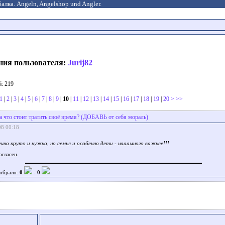
алка. Angeln, Angelshop und Angler.
ния пользователя:
Jurij82
: 219
1
|
2
|
3
|
4
|
5
|
6
|
7
|
8
|
9
|
10
|
11
|
12
|
13
|
14
|
15
|
16
|
17
|
18
|
19
|
20
>
>>
а что стоит тратить своё время? (ДОБАВЬ от себя мораль)
08 00:18
чно круто и нужно, но семья и особенно дети - нааамного важнее!!!
гласен.
обрало:
0
-
0