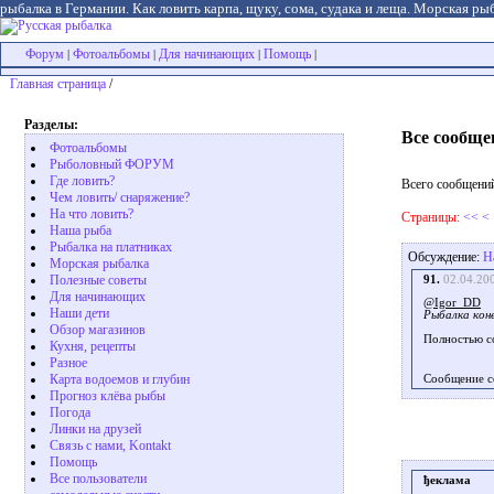
рыбалка в Германии. Как ловить карпа, щуку, сома, судака и леща. Морская рыб
Форум
Фотоальбомы
Для начинающих
Помощь
|
|
|
|
Главная страница
/
Разделы:
Все сообще
Фотоальбомы
Рыболовный ФОРУМ
Где ловить?
Всего сообщений
Чем ловить/ снаряжение?
На что ловить?
Страницы:
<<
<
Наша рыба
Рыбалка на платниках
Обсуждение:
Н
Морская рыбалка
Полезные советы
91.
02.04.20
Для начинающих
@Igor_DD
Наши дети
Рыбалка коне
Обзор магазинов
Полностью со
Кухня, рецепты
Разное
Карта водоемов и глубин
Сообщение с
Прогноз клёва рыбы
Погода
Линки на друзей
Связь с нами, Kontakt
Помощь
Все пользователи
ђеклама