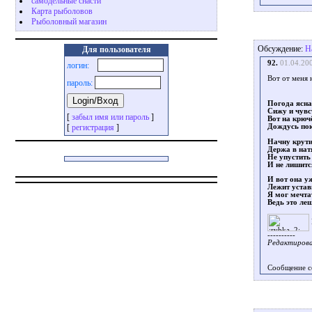
самодельные снасти
Карта рыболовов
Рыболовный магазин
Обсуждение:
Н
Для пользователя
92.
01.04.20
логин:
Вот от меня 
пароль:
Погода ясна,
Сижу и чувс
[
забыл имя или пароль
]
Вот на крюч
[
регистрация
]
Дождусь пок
Начну крути
Держа в нат
Не упустить
И не лишитс
И вот она уж
Лежит уста
Я мог мечтат
Ведь это лещ
----------
Редактировал
Сообщение с