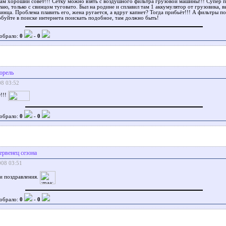
вам хороший совет!!! Сетку можно взять с воздушного фильтра грузовой машины!!! Супер 
аю, только с свинцом туговато. Был на родине и сплавил там 1 аккумулятор от грузовика, 
винца. Проблема плавить его, жена ругается, а вдруг капнет? Тогда прибьёт!!! А фильтры п
буйте в поиске интернета поискать подобное, там должно быть!
обрало:
0
-
0
орель
08 03:52
!!!
обрало:
0
-
0
ервенец сезона
008 03:51
и поздравления.
обрало:
0
-
0