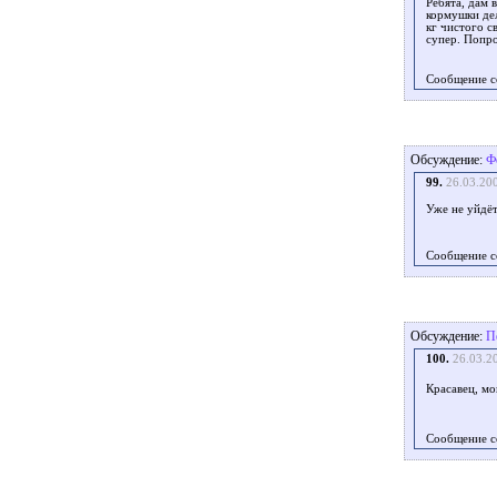
Ребята, дам 
кормушки дел
кг чистого с
супер. Попро
Сообщение с
Обсуждение:
Ф
99.
26.03.20
Уже не уйдёт
Сообщение с
Обсуждение:
П
100.
26.03.2
Красавец, мо
Сообщение с