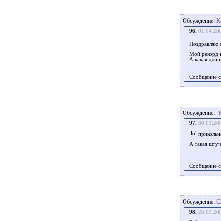
Обсуждение:
К
96.
01.04.20
Поздравляю 
Мой рекорд к
А какая длин
Сообщение с
Обсуждение:
"
97.
30.03.20
прикольна
А такая штуч
Сообщение с
Обсуждение:
С
98.
26.03.20