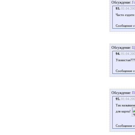
Обсуждение:
Г
93.
01.04.20
Часто ездите
Сообщение с
Обсуждение:
Ц
94.
01.04.20
Уловистая??
Сообщение с
Обсуждение:
П
95.
01.04.20
Так называем
для карпа!
Сообщение с