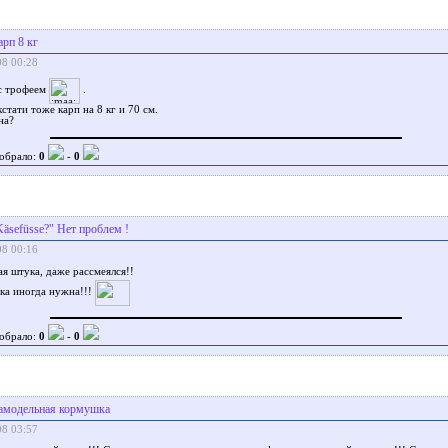
арп 8 кг
08 00:28
с трофеем
.
стати тоже карп на 8 кг и 70 см.
на?
обрало:
0
-
0
Käsefüsse?" Нет проблем !
08 00:16
я штука, даже рассмеялся!!
ка иногда нужна!!!
обрало:
0
-
0
амодельная кормушка
08 03:57