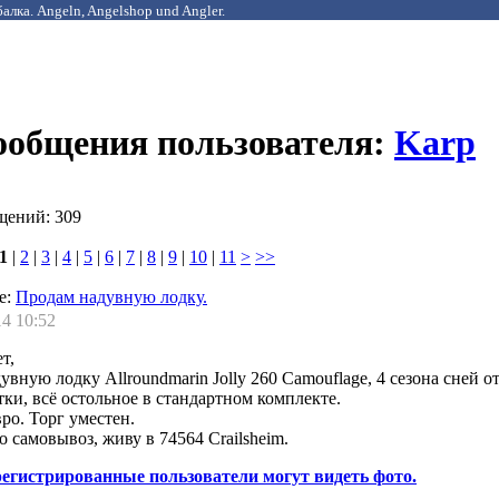
алка. Angeln, Angelshop und Angler.
сообщения пользователя:
Karp
щений: 309
1
|
2
|
3
|
4
|
5
|
6
|
7
|
8
|
9
|
10
|
11
>
>>
е:
Продам надувную лодку.
14 10:52
т,
увную лодку Allroundmarin Jolly 260 Camouflage, 4 сезона сней о
атки, всё остольное в стандартном комплекте.
вро. Торг уместен.
 самовывоз, живу в 74564 Crailsheim.
регистрированные пользователи могут видеть фото.