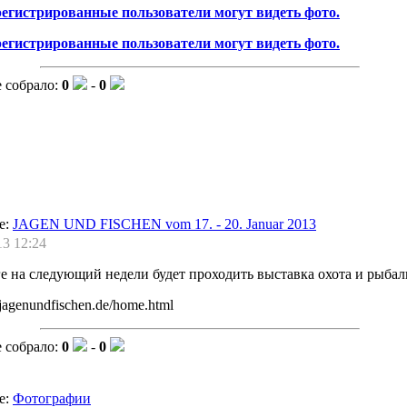
регистрированные пользователи могут видеть фото.
регистрированные пользователи могут видеть фото.
 собрало:
0
-
0
е:
JAGEN UND FISCHEN vom 17. - 20. Januar 2013
13 12:24
е на следующий недели будет проходить выставка охота и рыбал
jagenundfischen.de/home.html
 собрало:
0
-
0
е:
Фотографии