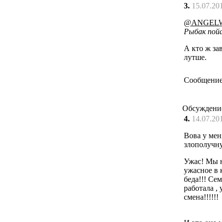
3.
15.07.20
@ANGELW
Рыбак пойа
А кто ж за
лутше.
Сообщение
Обсуждени
4.
14.07.20
Вова у мен
злополучну
Ужас! Мы н
ужасное в 
беда!!! Сем
работала , 
смена!!!!!!