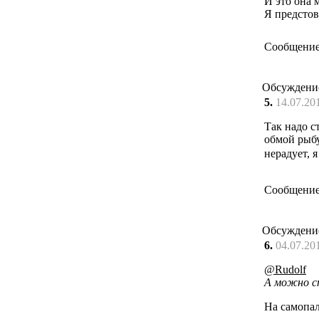
И это она 
Я предстов
Сообщение
Обсуждени
5.
14.07.20
Так надо с
обмой рыбу
нерадует, 
Сообщение
Обсуждени
6.
04.07.20
@Rudolf
А можно сп
На самопал