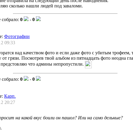
мне отправила на следующий день после наводнения.
ляю сколько нашли людей под заваломи.
 собрало:
0
-
0
е:
Фотографии
12 09:33
торатся над качеством фото и если даже фото с убитым трофеем, 
 от грязи. Посмотрев твой альбом из пятнадцать фото неодна гла
я предстовляю что админы непропустили.
 собрало:
0
-
0
е:
Карп.
12 20:27
росит на какой вкус боили он пашол? Или на само дельные?
.