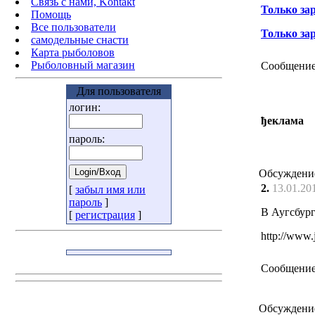
Связь с нами, Kontakt
Только за
Помощь
Все пользователи
Только за
самодельные снасти
Карта рыболовов
Рыболовный магазин
Сообщение
Для пользователя
логин:
ђеклама
пароль:
Обсуждени
2.
13.01.20
[
забыл имя или
пароль
]
В Аугсбург
[
регистрация
]
http://www.
Сообщение
Обсуждени