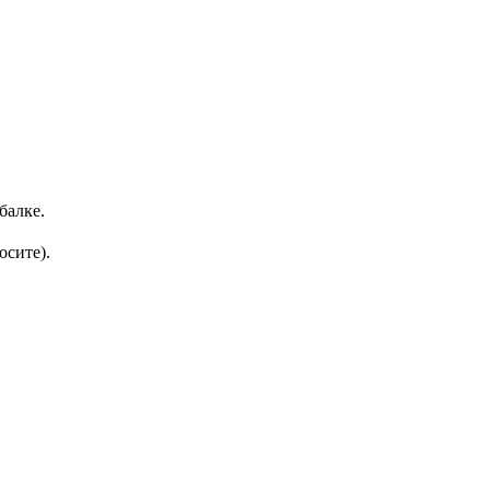
балке.
осите).