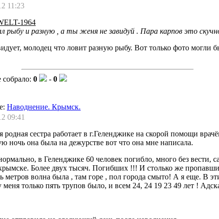
12 11:23
ELT-1964
л рыбу и разную , а ты женя не завидуй . Пара карпов это скучн
видует, молодец что ловит разную рыбу. Вот только фото могли 
 собрало:
0
-
0
е:
Наводнение. Крымск.
12 09:41
я родная сестра работает в г.Геленджике на скорой помощи врачё
ю ночь она была на дежурстве вот что она мне написала.
ормально, в Геленджике 60 человек погибло, много без вести, с
крымске. Более двух тысяч. Погибших !!! И столько же пропавш
ь метров волна была , там горе , пол города смыто! А я еще. В эт
у меня только пять трупов было, и всем 24, 24 19 23 49 лет ! Адск