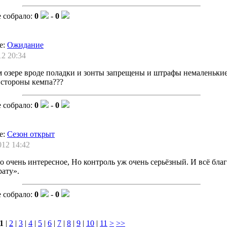
 собрало:
0
-
0
е:
Ожидание
12 20:34
м озере вроде поладки и зонты запрещены и штрафы немаленькие
 стороны кемпа???
 собрало:
0
-
0
е:
Сезон открыт
012 14:42
ро очень интересное, Но контроль уж очень серьёзный. И всё бла
ату».
 собрало:
0
-
0
1
|
2
|
3
|
4
|
5
|
6
|
7
|
8
|
9
|
10
|
11
>
>>