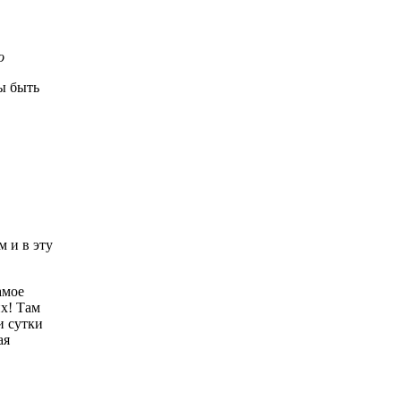
о
бы быть
м и в эту
амое
их! Там
и сутки
ая