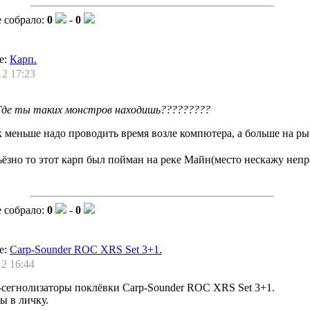
 собрало:
0
-
0
е:
Карп.
12 17:23
Где ты таких монстров находишь?????????
к меньше надо проводить время возле компютера, а больше на ры
ьёзно то этот карп был пойман на реке Майн(место нескажу непр
 собрало:
0
-
0
е:
Carp-Sounder ROC XRS Set 3+1.
12 16:44
сегнолизаторы поклёвки Carp-Sounder ROC XRS Set 3+1.
ы в личку.