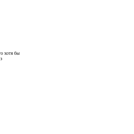
то хотя бы
з