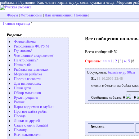
рыбалка в Германии. Как ловить карпа, щуку, сома, судака и леща. Морская рыб
Форум
Фотоальбомы
Для начинающих
Помощь
|
|
|
|
Главная страница
/
Разделы:
Все сообщения пользов
Фотоальбомы
Рыболовный ФОРУМ
Где ловить?
Всего сообщений: 52
Чем ловить/ снаряжение?
На что ловить?
Страницы:
<<
<
1
|
2
|
3
|
4
|
5
|
6
Наша рыба
Рыбалка на платниках
Обсуждение:
белый амур 90см
Морская рыбалка
Полезные советы
51.
13.10.2006 22:48
Для начинающих
словил в бельгии на бойлы клю
Наши дети
Обзор магазинов
Кухня, рецепты
Сообщение собрало:
0
-
0
Разное
Карта водоемов и глубин
Прогноз клёва рыбы
Погода
Линки на друзей
Связь с нами, Kontakt
ђеклама
Помощь
Все пользователи