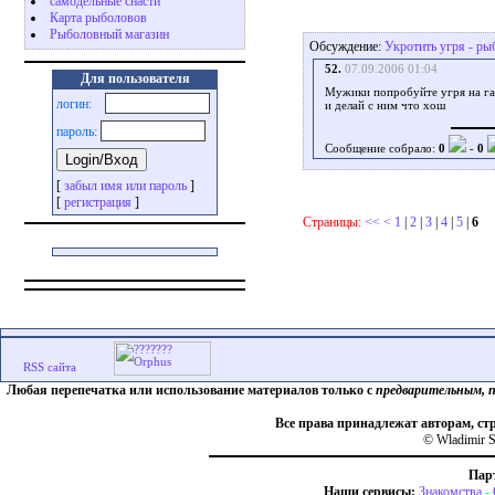
самодельные снасти
Карта рыболовов
Рыболовный магазин
Обсуждение:
Укротить угря - ры
52.
07.09.2006 01:04
Для пользователя
Мужики попробуйте угря на газ
логин:
и делай с ним что хош
пароль:
Сообщение собрало:
0
-
0
[
забыл имя или пароль
]
[
регистрация
]
Страницы:
<<
<
1
|
2
|
3
|
4
|
5
|
6
Любая перепечатка или использование материалов только с
предварительным, 
Все права принадлежат авторам, ст
© Wladimir S
Пар
Наши сервисы:
Знакомства
-