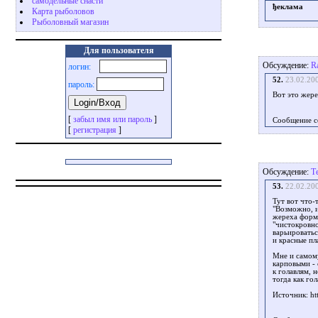
самодельные снасти
ђеклама
Карта рыболовов
Рыболовный магазин
Для пользователя
Обсуждение:
R
логин:
52.
23.02.20
пароль:
Вот это жере
[
забыл имя или пароль
]
Сообщение с
[
регистрация
]
Обсуждение:
Т
53.
22.02.20
Тут вот что-
"Возможно, и
жереха форму
"чистокровно
варьироватьс
и красные пл
Мне и самому
карповыми - 
к голавлям, 
тогда как гол
Источник: htt