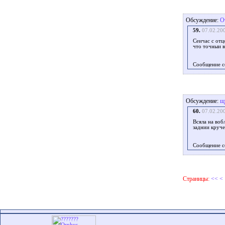
Обсуждение:
О
59.
07.02.20
Сеичас с отц
что точныи в
Сообщение с
Обсуждение:
щ
60.
07.02.20
Всяла на воб
заднии круче
Сообщение с
Страницы:
<<
<