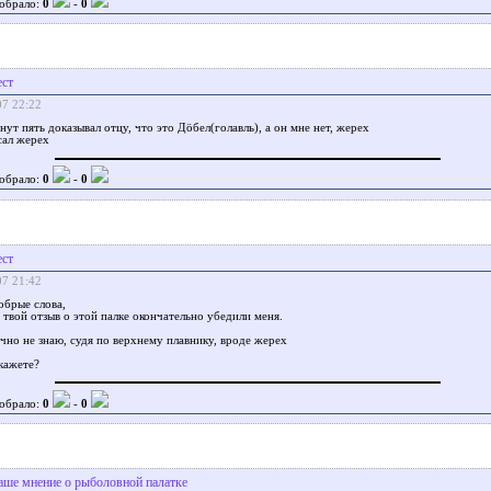
обрало:
0
-
0
ест
07 22:22
нут пять доказывал отцу, что это Дöбел(голавль), а он мне нет, жерех
сал жерех
обрало:
0
-
0
ест
07 21:42
обрые слова,
и твой отзыв о этой палке окончательно убедили меня.
чно не знаю, судя по верхнему плавнику, вроде жерех
кажете?
обрало:
0
-
0
аше мнение о рыболовной палатке