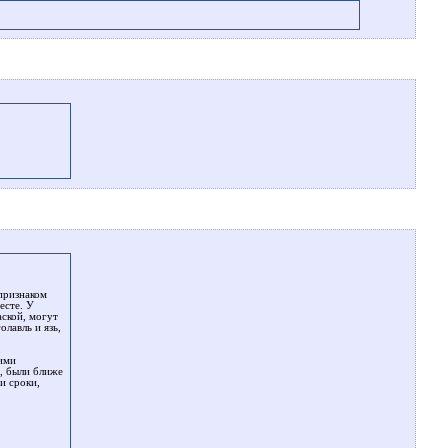
признаком
есте. У
аской, могут
лавль и язь,
гими
е, были ближе
и сроки,