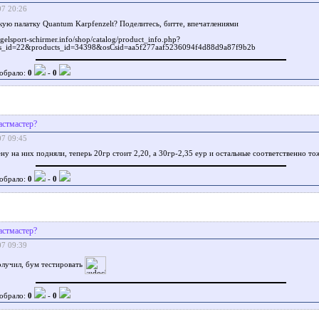
07 20:26
кую палатку Quantum Karpfenzelt? Поделитесь, битте, впечатлениями
gelsport-schirmer.info/shop/catalog/product_info.php?
rs_id=22&products_id=34398&osCsid=aa5f277aaf5236094f4d88d9a87f9b2b
обрало:
0
-
0
астмастер?
07 09:45
ену на них подняли, теперь 20гр стоит 2,20, а 30гр-2,35 еур и остальные соответственно т
обрало:
0
-
0
астмастер?
07 09:39
олучил, бум тестировать
обрало:
0
-
0