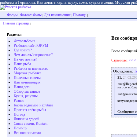
рыбалка в Германии. Как ловить карпа, щуку, сома, судака и леща. Морская рыб
Форум
Фотоальбомы
Для начинающих
Помощь
|
|
|
|
Главная страница
/
Разделы:
Все сообще
Фотоальбомы
Рыболовный ФОРУМ
Где ловить?
Всего сообщений
Чем ловить/ снаряжение?
На что ловить?
Страницы:
<<
<
Наша рыба
Рыбалка на платниках
Обсуждение:
Т
Морская рыбалка
Полезные советы
51.
24.02.20
Для начинающих
<u>@Regensb
Наши дети
на 5см вобле
Обзор магазинов
<u>@marscha
Кухня, рецепты
Разное
катушкодержа
Карта водоемов и глубин
Прогноз клёва рыбы
Сообщение с
Погода
Линки на друзей
Связь с нами, Kontakt
Помощь
Все пользователи