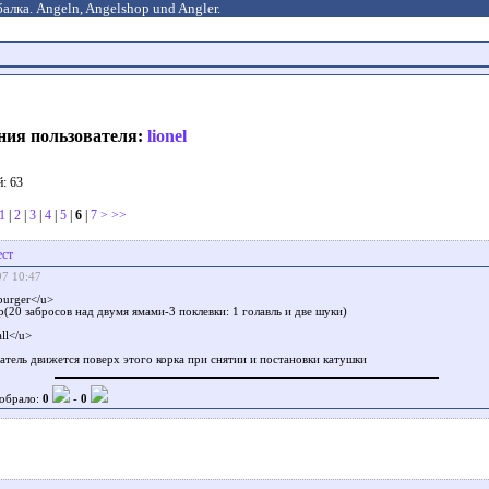
алка. Angeln, Angelshop und Angler.
ния пользователя:
lionel
: 63
1
|
2
|
3
|
4
|
5
|
6
|
7
>
>>
ест
07 10:47
urger</u>
р(20 забросов над двумя ямами-3 поклевки: 1 голавль и две шуки)
ll</u>
тель движется поверх этого корка при снятии и постановки катушки
обрало:
0
-
0