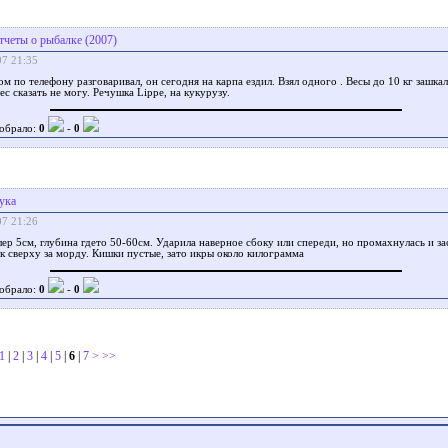
тчеты о рыбалке (2007)
07 21:35
ом по телефону разговаривал, он сегодня на карпа ездил. Взял одного . Весы до 10 кг зашкал
ес сказать не могу. Речушка Lippe, на кукурузу.
обрало:
0
-
0
ука
07 21:26
лер 5см, глубина гдето 50-60см. Ударила наверное сбоку или спереди, но промахнулась и зас
к сверху за морду. Кишки пустые, зато икры около килограмма
обрало:
0
-
0
1
|
2
|
3
|
4
|
5
|
6
|
7
>
>>