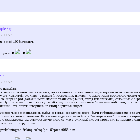
apfe 3kg
07 11:57
х, a мой 100% голавль
обрало:
0
-
0
ест
07 22:52
то надыбал:
хтиологи со мною не согласятся, но я склонен считать самым характерным отличительным 
 его челюстей: верхняя - с выемкой посередине, нижняя - с выступом в соответствующем м
го" жереха рот должен иметь именно такие очертания, тогда как признаки, связанные с окр
я. При этом жерех по оттенку своей чешуи и цвету плавников более единообразен, нежели го
авники - это почти наверняка не стопроцентный жерех.
 несколько раз попадались рыбы, которые, вероятнее всего, были гибридами жереха с дру
с теми же язем и голавлем. По своему виду они, если брать "не жереховые" признаки, скоре
но с язем жереху скреститься легче, потому что у этих рыб нерест проходит примерно в одн
авль - мечет икру позже. "
p://kaliningrad-fishing.ru/rog/pr4-6/rpres-0086.htm