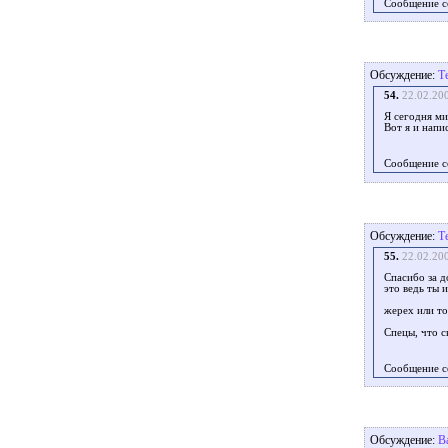
Сообщение с
Обсуждение:
Т
54.
22.02.20
Я сегодня ми
Вот я и напи
Сообщение с
Обсуждение:
Т
55.
22.02.20
Спасибо за д
это ведь ты 
жерех или то
Спецы, что с
Сообщение с
Обсуждение:
В