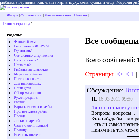
рыбалка в Германии. Как ловить карпа, щуку, сома, судака и леща. Морская рыб
Форум
Фотоальбомы
Для начинающих
Помощь
|
|
|
|
Главная страница
/
Разделы:
Все сообщени
Фотоальбомы
Рыболовный ФОРУМ
Где ловить?
Чем ловить/ снаряжение?
Всего сообщений: 
На что ловить?
Наша рыба
Рыбалка на платниках
Страницы:
<<
<
1
|
Морская рыбалка
Полезные советы
Для начинающих
Наши дети
Обсуждение:
Выст
Обзор магазинов
Кухня, рецепты
11.
16.03.2011 09:50
Разное
Карта водоемов и глубин
Линк на страницу (от
Прогноз клёва рыбы
Вопросы, вопросы...
Погода
Кто-нибудь был там р
Линки на друзей
Есть ли смысл тратит
Связь с нами, Kontakt
Прикупить там что-т
Помощь
Все пользователи