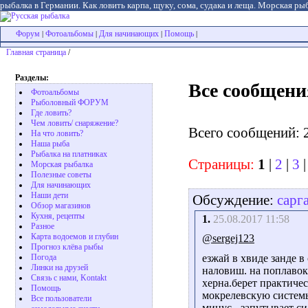
рыбалка в Германии. Как ловить карпа, щуку, сома, судака и леща. Морская рыб
Форум
Фотоальбомы
Для начинающих
Помощь
|
|
|
|
Главная страница
/
Разделы:
Все сообщени
Фотоальбомы
Рыболовный ФОРУМ
Где ловить?
Чем ловить/ снаряжение?
Всего сообщений: 
На что ловить?
Наша рыба
Рыбалка на платниках
Страницы:
1
|
2
|
3
Морская рыбалка
Полезные советы
Для начинающих
Наши дети
Обсуждение:
сарг
Обзор магазинов
Кухня, рецепты
1.
25.08.2017 11:58
Разное
Карта водоемов и глубин
@sergej123
Прогноз клёва рыбы
Погода
езжай в хвиде занде в
Линки на друзей
наловиш. на поплавок
Связь с нами, Kontakt
херна.берет практиче
Помощь
мокрелевскую системы
Все пользователи
минус - запутывает с