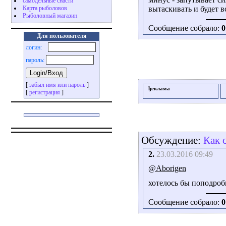
самодельные снасти
Карта рыболовов
вытаскивать и будет в
Рыболовный магазин
Сообщение собрало:
0
Для пользователя
логин:
пароль:
[
забыл имя или пароль
]
ђеклама
[
регистрация
]
Обсуждение:
Как с
2.
23.03.2016 09:49
@Aborigen
хотелось бы поподроб
Сообщение собрало:
0