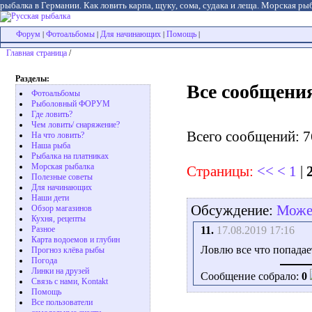
рыбалка в Германии. Как ловить карпа, щуку, сома, судака и леща. Морская рыб
Форум
Фотоальбомы
Для начинающих
Помощь
|
|
|
|
Главная страница
/
Разделы:
Все сообщени
Фотоальбомы
Рыболовный ФОРУМ
Где ловить?
Чем ловить/ снаряжение?
Всего сообщений: 7
На что ловить?
Наша рыба
Рыбалка на платниках
Морская рыбалка
Страницы:
<<
<
1
|
Полезные советы
Для начинающих
Наши дети
Обсуждение:
Может
Обзор магазинов
Кухня, рецепты
11.
17.08.2019 17:16
Разное
Карта водоемов и глубин
Ловлю все что попадае
Прогноз клёва рыбы
Погода
Линки на друзей
Сообщение собрало:
0
Связь с нами, Kontakt
Помощь
Все пользователи