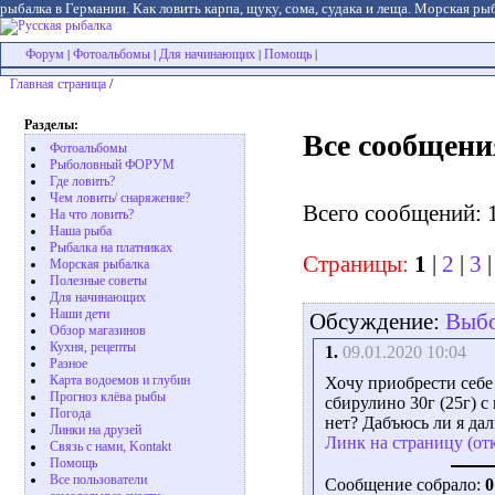
рыбалка в Германии. Как ловить карпа, щуку, сома, судака и леща. Морская рыб
Форум
Фотоальбомы
Для начинающих
Помощь
|
|
|
|
Главная страница
/
Разделы:
Все сообщени
Фотоальбомы
Рыболовный ФОРУМ
Где ловить?
Чем ловить/ снаряжение?
Всего сообщений: 
На что ловить?
Наша рыба
Рыбалка на платниках
Страницы:
1
|
2
|
3
Морская рыбалка
Полезные советы
Для начинающих
Наши дети
Обсуждение:
Выбо
Обзор магазинов
Кухня, рецепты
1.
09.01.2020 10:04
Разное
Карта водоемов и глубин
Хочу приобрести себе
Прогноз клёва рыбы
сбирулино 30г (25г) с
Погода
нет? Дабъюсь ли я дал
Линки на друзей
Линк на страницу (от
Связь с нами, Kontakt
Помощь
Все пользователи
Сообщение собрало:
0