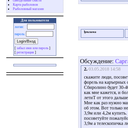
самодельные снасти
Карта рыболовов
Рыболовный магазин
Для пользователя
логин:
ђеклама
пароль:
[
забыл имя или пароль
]
[
регистрация
]
Обсуждение:
Сарг
2.
03.05.2018 14:58
скажите люди, посове
форель на каръерных 
Сбиролино будет 30-4
как мне кажется, и б
летиТ от этого дальше
Мне как раз нужно мак
об этом. Вот только н
3,9м или 4,2м купить.
посоветуйте пожалуйст
3,9м а телескопичка лю