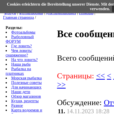
рыбалка в Германии. Как ловить карпа, щуку, сома, судака и леща. Морская рыб
Cookies erleichtern die Bereitstellung unserer Dienste. Mit d
verwenden.
Форум
|
Фотоальбомы
|
Для начинающих
|
Помощь
|
Главная страница
/
Разделы:
Все сообщен
Фотоальбомы
Рыболовный
ФОРУМ
Где ловить?
Чем ловить/
снаряжение?
Всего сообщени
На что ловить?
Наша рыба
Рыбалка на
платниках
Страницы:
<<
<
Морская рыбалка
Полезные советы
>>
Для начинающих
Наши дети
Обзор магазинов
Обсуждение:
От
Кухня, рецепты
Разное
Карта водоемов и
11.
14.11.2023 18:28