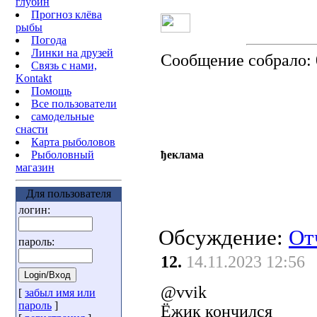
глубин
Прогноз клёва
рыбы
Погода
Линки на друзей
Сообщение собрало:
Связь с нами,
Kontakt
Помощь
Все пользователи
самодельные
снасти
Карта рыболовов
Рыболовный
ђеклама
магазин
Для пользователя
логин:
Обсуждение:
От
пароль:
12.
14.11.2023 12:56
@vvik
[
забыл имя или
пароль
]
Ёжик кончился