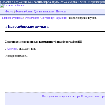
рыбалка в Германии. Как ловить карпа, щуку, сома, судака и леща. Морская рыб
Форум
Фотоальбомы
Для начинающих
Помощь
|
|
|
|
Главная страница
/
Фотоальбом
/
За границей Германии
/ Новосибирские щучки /
.: Новосибирские щучки :.
Смотри комментарии или комментируй под фотографией!!!
Aborigen
//
, 01.03.2007, 15:13
Иногда попадают...
Фото удалено по просьбе автора
Фото удалено по про