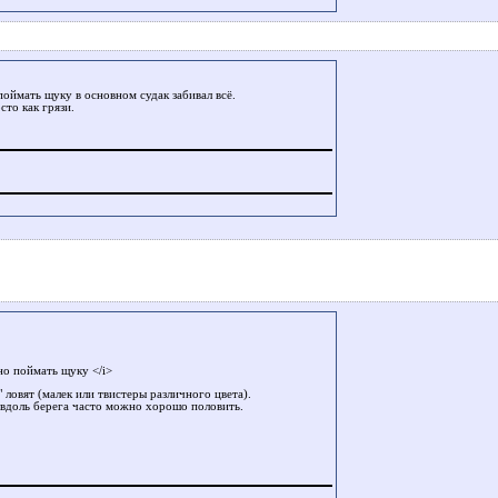
оймать щуку в основном судак забивал всё.
сто как грязи.
о поймать щуку </i>
" ловят (малек или твистеры различного цвета).
м вдоль берега часто можно хорошо половить.