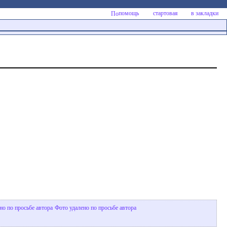
помощь
стартовая
в закладки
но по просьбе автора
Фото удалено по просьбе автора