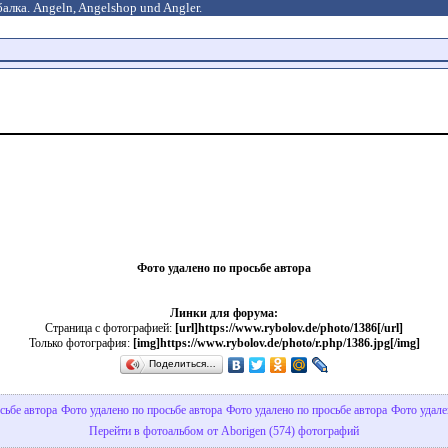
алка. Angeln, Angelshop und Angler.
Фото удалено по просьбе автора
Линки для форума:
Страница с фотографией:
[url]https://www.rybolov.de/photo/1386[/url]
Только фотография:
[img]https://www.rybolov.de/photo/r.php/1386.jpg[/img]
Поделиться…
сьбе автора
Фото удалено по просьбе автора
Фото удалено по просьбе автора
Фото удале
Перейти в фотоальбом от Aborigen (574) фотографий