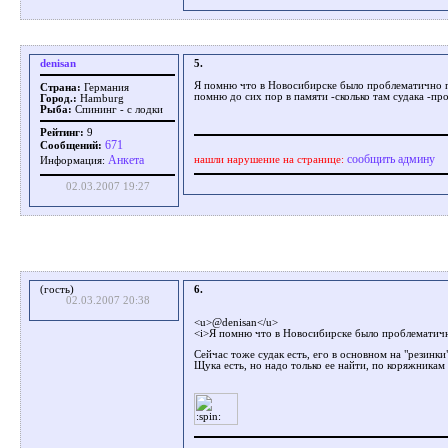
denisan
5.
Я помню что в Новосибирске было проблематично п
Страна:
Германия
помню до сих пор в памяти -сколько там судака -про
Город.:
Hamburg
Рыба:
Спининг - с лодки
Рейтинг:
9
671
Сообщений:
сообщить админу
Aнкета
нашли нарушение на странице:
Информация:
02.03.2007 19:27
(гость)
6.
02.03.2007 20:38
<u>@denisan</u>
<i>Я помню что в Новосибирске было проблематичн
Сейчас тоже судак есть, его в основном на "резинки
Щука есть, но надо только ее найти, по коряжника