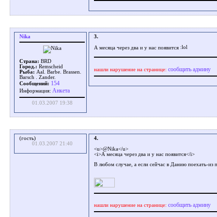
Nika
3.
А месяца через два и у нас появится
Страна:
BRD
Город.:
Remscheid
сообщить админу
нашли нарушение на странице:
Рыба:
Aal. Barbe. Brassen.
Barsch . Zander.
154
Сообщений:
Aнкета
Информация:
01.03.2007 19:38
(гость)
4.
01.03.2007 21:40
<u>@Nika</u>
<i>А месяца через два и у нас появится</i>
В любом случае, а если сейчас в Данию поехать-из
сообщить админу
нашли нарушение на странице: