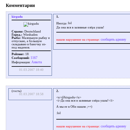
Комментарии
kirgudu
1.
Иногда
Да она вся в заливные озёра ушла!
Страна:
Deutschland
Город.:
Wiesbaden
Рыба:
Маленькую рыбку я
сообщить админу
нашли нарушение на странице:
отпускаю, а большую
складываю в баночку из-
под маденов.
Рейтинг:
18
1167
Сообщений:
Aнкета
Информация:
01.03.2007 18:40
(гость)
2.
01.03.2007 18:58
<u>@kirgudu</u>
<i>Да она вся в заливные озёра ушла!</i>
А мы ее в Оби нашли ;=+)
сообщить админу
нашли нарушение на странице: