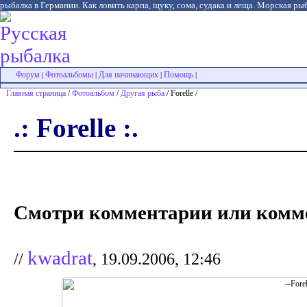
рыбалка в Германии. Как ловить карпа, щуку, сома, судака и леща. Морская рыб
Форум
Фотоальбомы
Для начинающих
Помощь
|
|
|
|
Главная страница
/
Фотоальбом
/
Другая рыба
/ Forelle /
.: Forelle :.
Смотри комментарии или комме
kwadrat
//
, 19.09.2006, 12:46