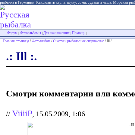
рыбалка в Германии. Как ловить карпа, щуку, сома, судака и леща. Морская рыб
Форум
Фотоальбомы
Для начинающих
Помощь
|
|
|
|
Главная страница
/
Фотоальбом
/
Снасти и рыболовное снаряжение
/ Ill /
.: Ill :.
Смотри комментарии или комме
ViiiiP
//
, 15.05.2009, 1:06