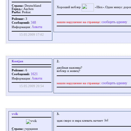
Страна:
Deutschland
Xoроший воблер
«Illex».Один минус доро
Город.:
Aachen
Рыба:
Peskar.
Рейтинг:
3
сообщить админу
нашли нарушение на странице:
348
Сообщений:
Aнкета
Информация:
15.05.2009 17:02
Kostjan
2.
двойная наживка?
Рейтинг:
6
воблер и живец?
1621
Сообщений:
Aнкета
Информация:
сообщить админу
нашли нарушение на странице:
15.05.2009 20:54
vvik
3.
эдак скоро и икра клевать начнет
Страна:
германия