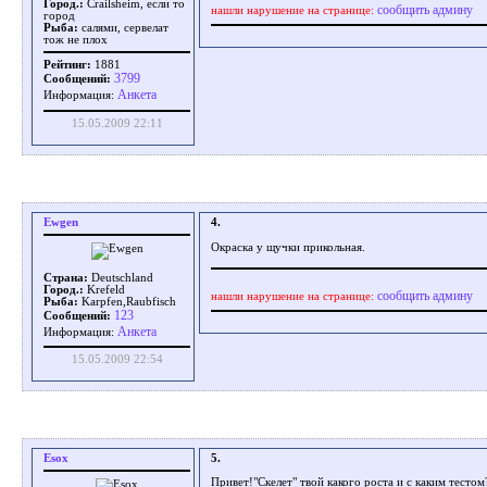
Город.:
Crailsheim, если то
сообщить админу
нашли нарушение на странице:
город
Рыба:
салями, сервелат
тож не плох
Рейтинг:
1881
3799
Сообщений:
Aнкета
Информация:
15.05.2009 22:11
Ewgen
4.
Окраска у щучки прикольная.
Страна:
Deutschland
Город.:
Krefeld
сообщить админу
нашли нарушение на странице:
Рыба:
Karpfen,Raubfisch
123
Сообщений:
Aнкета
Информация:
15.05.2009 22:54
Esox
5.
Привет!"Скелет" твой какого роста и с каким тест