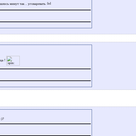
лось минут так .. уговаревать
ца !
.)?