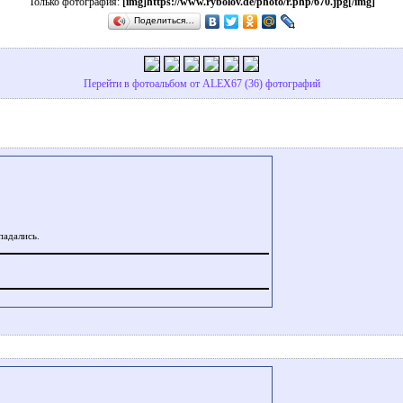
Только фотография:
[img]https://www.rybolov.de/photo/r.php/670.jpg[/img]
Поделиться…
Перейти в фотоальбом от ALEX67 (36) фотографий
опадались.