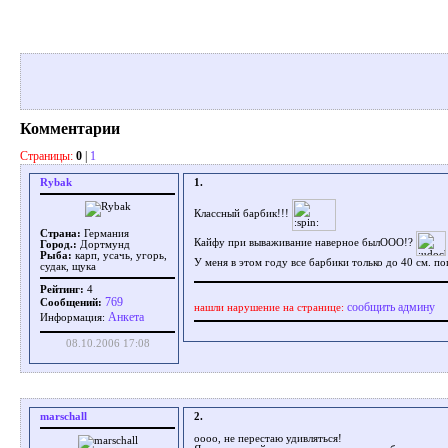
Комментарии
Страницы:
0
|
1
Rybak
1.
Классный барбик!!!
Страна:
Германия
Кайфу при вываживание наверное былООО!?
Город.:
Дортмунд
Рыба:
карп, усачь, угорь,
У меня в этом году все барбики только до 40 см. п
судак, щука
Рейтинг:
4
769
Сообщений:
сообщить админу
нашли нарушение на странице:
Aнкета
Информация:
08.10.2006 17:08
marschall
2.
оооо, не перестаю удивляться!