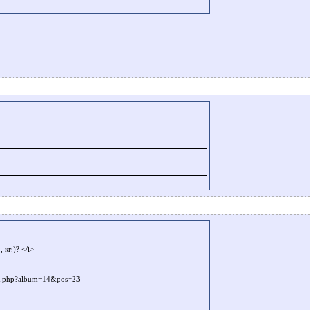
кг.)? </i>
mage.php?album=14&pos=23