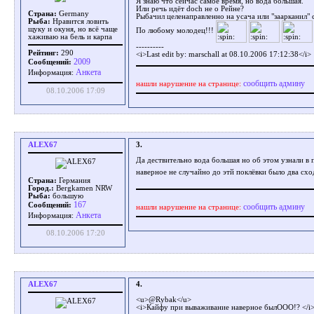
Я знаю что сейчас самое время, но вода большая.
Или речь идёт doch не о Рейне?
Страна:
Germany
Рыбачил целенаправленно на усача или "заарканил"
Рыба:
Нравится ловить
щуку и окуня, но всё чаще
По любому молодец!!!
хаживаю на бель и карпа
----------
Рейтинг:
290
<i>Last edit by: marschall at 08.10.2006 17:12:38</i>
2009
Сообщений:
Aнкета
Информация:
сообщить админу
нашли нарушение на странице:
08.10.2006 17:09
ALEX67
3.
Да дествительно вода большая но об этом узнали в
наверное не случайно до этй поклёвки было два схо
Страна:
Германия
Город.:
Bergkamen NRW
Рыба:
бoльшую
167
Сообщений:
сообщить админу
нашли нарушение на странице:
Aнкета
Информация:
08.10.2006 17:20
ALEX67
4.
<u>@Rybak</u>
<i>Кайфу при вываживание наверное былООО!? </i