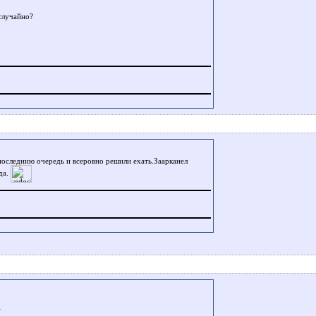
 случайно?
 последнию очередь и всеровно решили ехать.Заарканел
да.
>