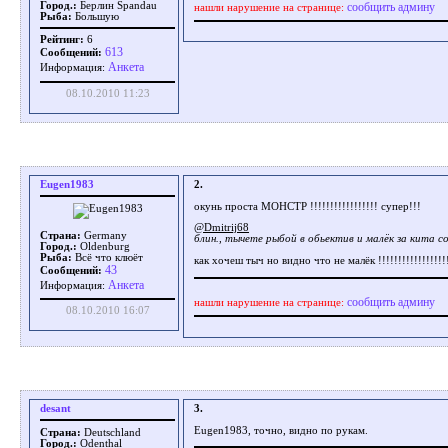
сообщить админу
Город.:
Берлин Spandau
нашли нарушение на странице:
Рыба:
Большую
Рейтинг:
6
613
Сообщений:
Aнкета
Информация:
08.10.2010 11:23
Eugen1983
2.
окунь проста МОНСТР !!!!!!!!!!!!!!!!! супер!!!
@Dmitrij68
Страна:
Germany
блин., тычете рыбой в обьектив и малёк за кита с
Город.:
Oldenburg
Рыба:
Всё что клюёт
как хочеш тыч но видно что не малёк !!!!!!!!!!!!!!!!!!!
43
Сообщений:
Aнкета
Информация:
сообщить админу
нашли нарушение на странице:
08.10.2010 16:07
desant
3.
Eugen1983, точно, видно по рукам.
Страна:
Deutschland
Город.:
Odenthal