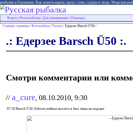
рыбалка в Германии. Как ловить карпа, щуку, сома, судака и леща. Морская рыб
Форум
Фотоальбомы
Для начинающих
Помощь
|
|
|
|
Главная страница
/
Фотоальбом
/
Разное
/ Едерзее Barsch Ü50 /
.: Едерзее Barsch Ü50 :.
Смотри комментарии или комме
a_cure
//
, 08.10.2010, 9:30
07.10 Barsch Ü50 ,Edersee,поймал коллега я был лишь на подсаке.