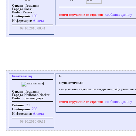
Страна:
Германия
Город.:
Soest
Рыба:
Разную
сообщить админу
нашли нарушение на странице:
100
Сообщений:
Aнкета
Информация:
09.10.2010 08:41
karavansaraj
6.
окунь отличный.
а еще можно в фотошопе аккуратно рыбу увеличить
Страна:
Германия
Город.:
Heilbronn/Neckar
Рыба:
пресноводную
сообщить админу
нашли нарушение на странице:
Рейтинг:
21
298
Сообщений:
Aнкета
Информация:
09.10.2010 09:11