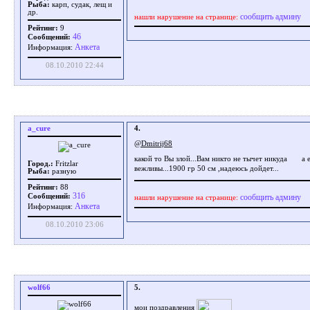
Рыба:
карп, судак, лещ и
др.
сообщить админу
нашли нарушение на странице:
Рейтинг:
9
46
Сообщений:
Aнкета
Информация:
08.10.2010 22:44
a_cure
4.
@Dmitrij68
какой то Вы злой...Вам никто не тычет никуда
а 
Город.:
Fritzlar
вежливы...1900 гр 50 см ,надеюсь дойдет...
Рыба:
разную
Рейтинг:
88
316
сообщить админу
Сообщений:
нашли нарушение на странице:
Aнкета
Информация:
08.10.2010 23:06
wolf66
5.
мои поздравления