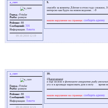
a_cure
9.
спасибо за коменты ,Edersee в етом году сложное, 
интерсно как будто на новом водоеме.. :-9
Город.:
Fritzlar
Рыба:
разную
сообщить админу
нашли нарушение на странице:
Рейтинг:
88
316
Сообщений:
Aнкета
Информация:
09.10.2010 12:19
a_cure
10.
@karavansaraj
а еще можно в фотошопе аккуратно рыбу увеличи
угу и в архикаде нарисовать дом и яхту
время н
Город.:
Fritzlar
Рыба:
разную
Рейтинг:
88
сообщить админу
нашли нарушение на странице:
316
Сообщений:
Aнкета
Информация:
09.10.2010 12:21