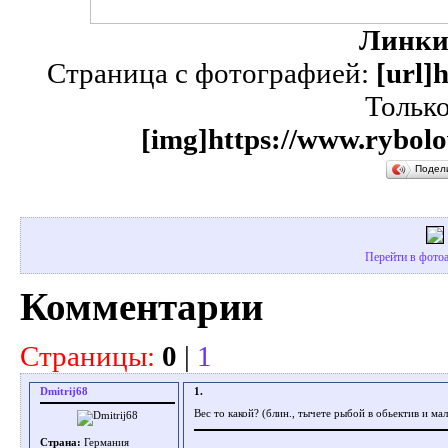
Линки
Страница с фотографией:
[url]
Тольк
[img]https://www.rybolo
Подел
Перейти в фотоа
Комментарии
Страницы:
0
|
1
Dmitrij68
1.
Вес то какой? (блин., тычете рыбой в обьектив и малё
Страна:
Германия