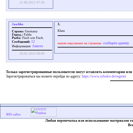
21.06.2012 07:20
Jaschko
3.
Klass
Страна:
Germany
Город.:
Fulda
Рыба:
Fisch wie Fisch.
12
Сообщений:
сообщить админу
нашли нарушение на странице:
Aнкета
Информация:
20.02.2013 09:09
Только зарегистрированные пользователи могут оставлять комментарии или
Зарегистрироваться вы можете перейдя по адресу:
https://www.rybolov.de/register
Любая перепечатка или использование материалов т
Вс