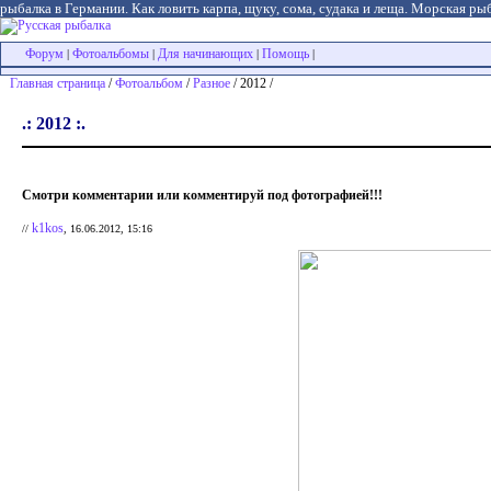
рыбалка в Германии. Как ловить карпа, щуку, сома, судака и леща. Морская рыб
Форум
Фотоальбомы
Для начинающих
Помощь
|
|
|
|
Главная страница
/
Фотоальбом
/
Разное
/ 2012 /
.: 2012 :.
Смотри комментарии или комментируй под фотографией!!!
k1kos
//
, 16.06.2012, 15:16