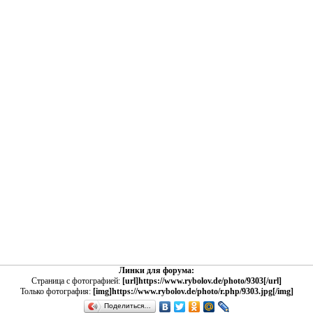
Линки для форума:
Страница с фотографией:
[url]https://www.rybolov.de/photo/9303[/url]
Только фотография:
[img]https://www.rybolov.de/photo/r.php/9303.jpg[/img]
Поделиться…