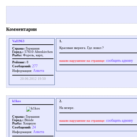
Комментарии
Val1963
1.
Красивая зверюга. Где ловил ?
Страна:
Германия
Город.:
57610 Altenkirchen
Рыба:
Форель, карп,
сообщить админу
нашли нарушение на странице:
Рейтинг:
8
277
Сообщений:
Aнкета
Информация:
20.06.2012 19:50
k1kos
2.
На везере.
Страна:
Германия
сообщить админу
Город.:
Bünde
нашли нарушение на странице:
Рыба:
Хищную
24
Сообщений:
Aнкета
Информация: