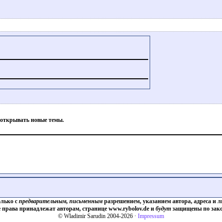
 открывать новые темы.
олько с
предварительным, письменным
разрешением, указанием автора, адреса и л
е права принадлежат авторам, странице www.rybolov.de и
будут
защищены по зако
© Wladimir Sarudin 2004-2026 ·
Impressum