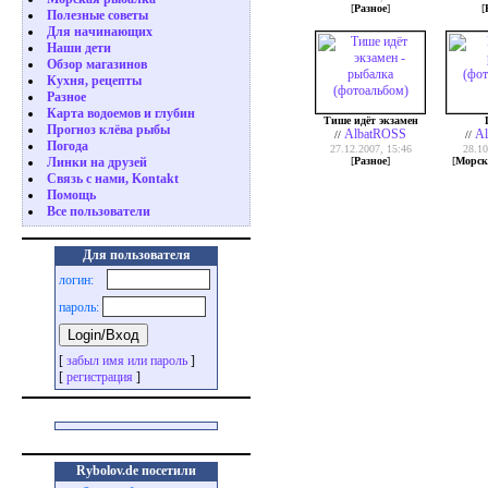
[
Разное
]
[
Полезные советы
Для начинающих
Наши дети
Обзор магазинов
Кухня, рецепты
Разное
Карта водоемов и глубин
Тише идёт экзамен
Прогноз клёва рыбы
AlbatROSS
A
//
//
Погода
27.12.2007, 15:46
28.10
[
Разное
]
[
Морск
Линки на друзей
Связь с нами, Kontakt
Помощь
Все пользователи
Для пользователя
логин:
пароль:
[
забыл имя или пароль
]
[
регистрация
]
Rybolov.de посетили