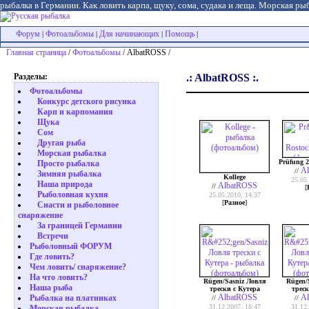
рыбалка в Германии. Как ловить карпа, щуку, сома, судака и леща. Морская рыб
Форум
Фотоальбомы
Для начинающих
Помощь
|
|
|
|
Главная страница
/
Фотоальбомы
/ AlbatROSS /
Разделы:
.: AlbatROSS :.
Фотоальбомы
Конкурс детского рисунка
Карп и карпомания
Щука
Сом
Другая рыба
Морская рыбалка
Prüfung 2
Просто рыбалка
A
//
Зимняя рыбалка
Kollege
25.05
Наша природа
AlbatROSS
//
[
Рыболовная кухня
25.05.2010, 14:37
[
Разное
]
Снасти и рыболовное
снаряжение
За границей Германии
Встречи
Рыболовный ФОРУМ
Где ловить?
Чем ловить/ снаряжение?
На что ловить?
Rügen/Sasniz Ловля
Rügen/
Наша рыба
трески с Кутера
треск
AlbatROSS
A
Рыбалка на платниках
//
//
31.12.2007, 18:47
31.12
Морская рыбалка