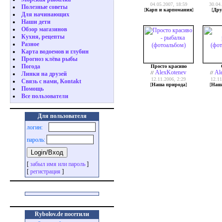
04.05.2007, 18:59
30.04
Полезные советы
[
Карп и карпомания
]
[
Дру
Для начинающих
Наши дети
Обзор магазинов
Кухня, рецепты
Разное
Карта водоемов и глубин
Прогноз клёва рыбы
Погода
Просто красиво
AlexKotenev
Al
//
//
Линки на друзей
12.11.2006, 2:29
12.11
Связь с нами, Kontakt
[
Наша природа
]
[
Наш
Помощь
Все пользователи
Для пользователя
логин:
пароль:
[
забыл имя или пароль
]
[
регистрация
]
Rybolov.de посетили