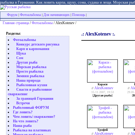
рыбалка в Германии. Как ловить карпа, щуку, сома, судака и леща. Морская рыб
Форум
Фотоальбомы
Для начинающих
Помощь
|
|
|
|
Главная страница
/
Фотоальбомы
/ AlexKotenev /
Разделы:
.: AlexKotenev :.
Фотоальбомы
Конкурс детского рисунка
Карп и карпомания
Щука
Сом
Другая рыба
Морская рыбалка
Просто рыбалка
Зимняя рыбалка
Наша природа
Караси
Рыболовная кухня
AlexKotenev
Al
//
//
Снасти и рыболовное
15.11.2007, 19:53
29.05
снаряжение
[
Другая рыба
]
[
В
За границей Германии
Встречи
Рыболовный ФОРУМ
Где ловить?
Чем ловить/ снаряжение?
На что ловить?
Наша рыба
Трофей
Рыбалка на платниках
AlexKotenev
Al
//
//
Морская рыбалка