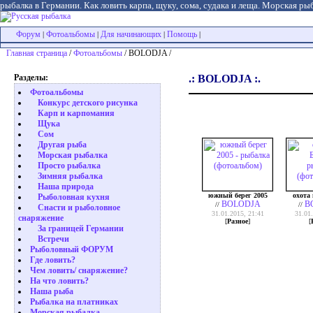
рыбалка в Германии. Как ловить карпа, щуку, сома, судака и леща. Морская рыб
Форум
Фотоальбомы
Для начинающих
Помощь
|
|
|
|
Главная страница
/
Фотоальбомы
/ BOLODJA /
Разделы:
.: BOLODJA :.
Фотоальбомы
Конкурс детского рисунка
Карп и карпомания
Щука
Сом
Другая рыба
Морская рыбалка
Просто рыбалка
Зимняя рыбалка
Наша природа
южный берег 2005
охота
Рыболовная кухня
BOLODJA
B
//
//
Снасти и рыболовное
31.01.2015, 21:41
31.01
снаряжение
[
Разное
]
[
За границей Германии
Встречи
Рыболовный ФОРУМ
Где ловить?
Чем ловить/ снаряжение?
На что ловить?
Наша рыба
Рыбалка на платниках
Морская рыбалка