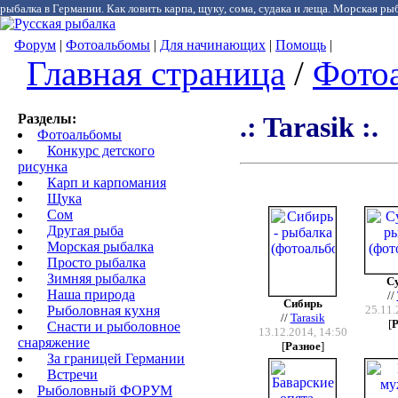
рыбалка в Германии. Как ловить карпа, щуку, сома, судака и леща. Морская рыб
Форум
|
Фотоальбомы
|
Для начинающих
|
Помощь
|
Главная страница
/
Фото
Разделы:
.: Tarasik :.
Фотоальбомы
Конкурс детского
рисунка
Карп и карпомания
Щука
Сом
Другая рыба
Морская рыбалка
Просто рыбалка
Зимняя рыбалка
Су
Наша природа
//
Сибирь
Рыболовная кухня
25.11.
//
Tarasik
[
Р
Снасти и рыболовное
13.12.2014, 14:50
снаряжение
[
Разное
]
За границей Германии
Встречи
Рыболовный ФОРУМ