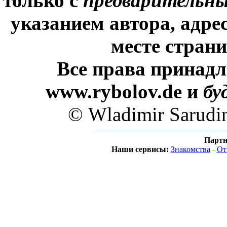
только с
предварительн
указанием автора, адре
месте стран
Все права принадл
www.rybolov.de и
бу
© Wladimir Sarudi
Партн
Наши сервисы:
Знакомства
-
От