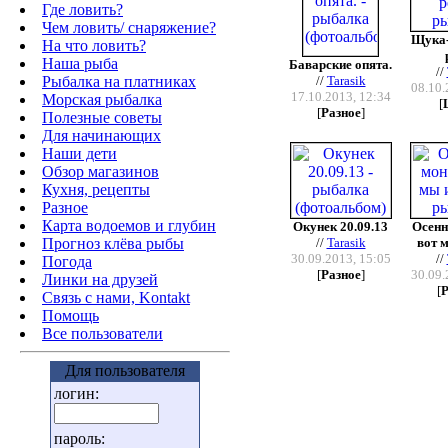
Где ловить?
Чем ловить/ снаряжение?
Щука-
На что ловить?
Наша рыба
Баварские опята.
//
Рыбалка на платниках
//
Tarasik
08.10.
17.10.2013, 12:34
Морская рыбалка
[
[
Разное
]
Полезные советы
Для начинающих
Наши дети
Обзор магазинов
Кухня, рецепты
Разное
Карта водоемов и глубин
Окунек 20.09.13
Осенн
Прогноз клёва рыбы
//
Tarasik
вот м
30.09.2013, 15:05
//
Погода
[
Разное
]
30.09.
Линки на друзей
[
Р
Связь с нами, Kontakt
Помощь
Все пользователи
Для пользователя
логин:
пароль: