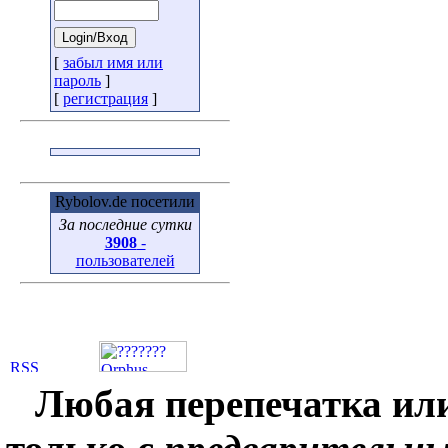
[
забыл имя или
пароль
]
[
регистрация
]
Rybolov.de посетили
За последние сутки
3908
-
пользователей
Любая перепечатка ил