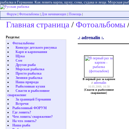
рыбалка в Германии. Как ловить карпа, щуку, сома, судака и леща. Морская рыб
Форум
Фотоальбомы
Для начинающих
Помощь
|
|
|
|
Главная страница
/
Фотоальбомы
/
Разделы:
.: adrenalin :.
Фотоальбомы
Конкурс детского рисунка
Карп и карпомания
Щука
Сом
Другая рыба
Морская рыбалка
Просто рыбалка
Зимняя рыбалка
В первый раз за карпом
Наша природа
adrenalin
//
Рыболовная кухня
16.05.2008, 16:38
[
Снасти и рыболовное
Снасти и рыболовное
снаряжение
]
снаряжение
За границей Германии
Встречи
Рыболовный ФОРУМ
Где ловить?
Чем ловить/ снаряжение?
На что ловить?
Наша рыба