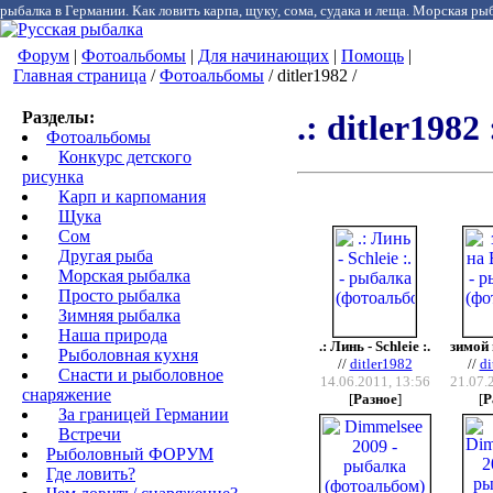
рыбалка в Германии. Как ловить карпа, щуку, сома, судака и леща. Морская рыб
Форум
|
Фотоальбомы
|
Для начинающих
|
Помощь
|
Главная страница
/
Фотоальбомы
/ ditler1982 /
Разделы:
.: ditler1982 
Фотоальбомы
Конкурс детского
рисунка
Карп и карпомания
Щука
Сом
Другая рыба
Морская рыбалка
Просто рыбалка
Зимняя рыбалка
Наша природа
.: Линь - Schleie :.
зимой 
Рыболовная кухня
//
ditler1982
//
di
Снасти и рыболовное
14.06.2011, 13:56
21.07.
снаряжение
[
Разное
]
[
Р
За границей Германии
Встречи
Рыболовный ФОРУМ
Где ловить?