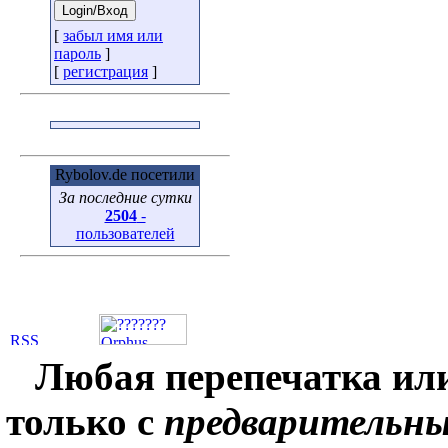
[
забыл имя или
пароль
]
[
регистрация
]
Rybolov.de посетили
За последние сутки
2504
-
пользователей
Любая перепечатка ил
только с
предварительн