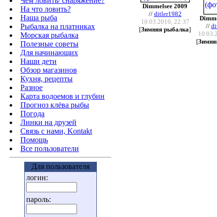
Чем ловить/ снаряжение?
Dimmelsee 2009
На что ловить?
//
ditler1982
Наша рыба
Dimme
10.03.2010, 22:37
Рыбалка на платниках
//
di
[
Зимняя рыбалка
]
10.03.
Морская рыбалка
[
Зимня
Полезные советы
Для начинающих
Наши дети
Обзор магазинов
Кухня, рецепты
Разное
Карта водоемов и глубин
Прогноз клёва рыбы
Погода
Линки на друзей
Связь с нами, Kontakt
Помощь
Все пользователи
Для пользователя
логин:
пароль: