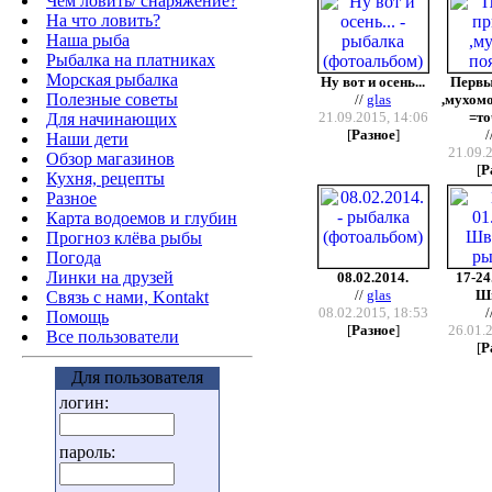
Чем ловить/ снаряжение?
На что ловить?
Наша рыба
Рыбалка на платниках
Морская рыбалка
Ну вот и осень...
Первы
Полезные советы
//
glas
,мухом
21.09.2015, 14:06
=то
Для начинающих
[
Разное
]
/
Наши дети
21.09.
Обзор магазинов
[
Р
Кухня, рецепты
Разное
Карта водоемов и глубин
Прогноз клёва рыбы
Погода
Линки на друзей
08.02.2014.
17-24
//
glas
Шв
Связь с нами, Kontakt
08.02.2015, 18:53
/
Помощь
[
Разное
]
26.01.
Все пользователи
[
Р
Для пользователя
логин:
пароль: