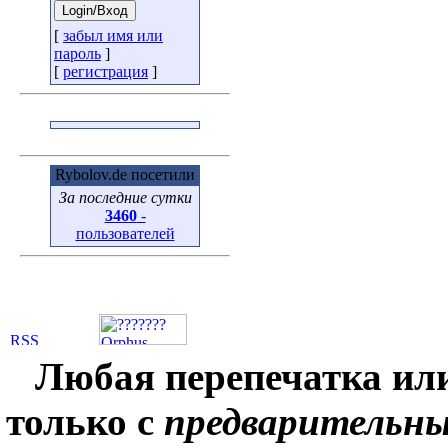
[
забыл имя или
пароль
]
[
регистрация
]
Rybolov.de посетили
За последние сутки
3460
-
пользователей
Любая перепечатка ил
только с
предварительн