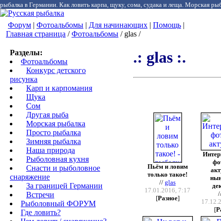
рыбалка в Германии. Как ловить карпа, щуку, сома, судака и леща. Морская рыб
Форум
|
Фотоальбомы
|
Для начинающих
|
Помощь
|
Главная страница
/
Фотоальбомы
/ glas /
Разделы:
.: glas :.
Фотоальбомы
Конкурс детского
рисунка
Карп и карпомания
Щука
Сом
Другая рыба
Морская рыбалка
Просто рыбалка
Зимняя рыбалка
Наша природа
Интер
Рыболовная кухня
фо
Пьём и ловим
Снасти и рыболовное
акт
только такое!
снаряжение
ны
//
glas
За границей Германии
де
17.01.2016, 7:17
/
Встречи
[
Разное
]
17.12.
Рыболовный ФОРУМ
[
Р
Где ловить?