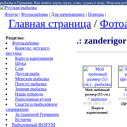
рыбалка в Германии. Как ловить карпа, щуку, сома, судака и леща. Морская рыб
Форум
|
Фотоальбомы
|
Для начинающих
|
Помощь
|
Главная страница
/
Фото
Разделы:
.: zanderigor 
Фотоальбомы
Конкурс детского
рисунка
Карп и карпомания
Щука
Сом
Другая рыба
Морская рыбалка
Просто рыбалка
Зимняя рыбалка
Мой любимый
S
Наша природа
размер (53 см.)
//
Рыболовная кухня
//
zanderigor
29.09
09.06.2007, 11:57
[
Др
Снасти и рыболовное
[
Карп и
снаряжение
карпомания
]
За границей Германии
Встречи
Рыболовный ФОРУМ