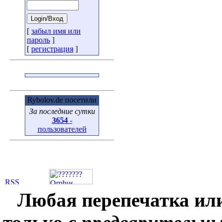
[
забыл имя или
пароль
]
[
регистрация
]
Rybolov.de посетили
За последние сутки
3654
-
пользователей
Любая перепечатка ил