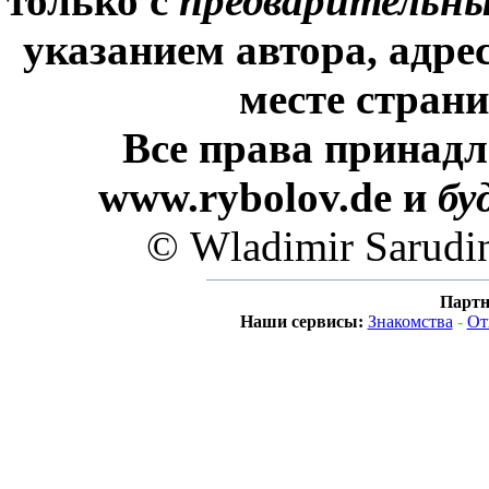
только с
предварительн
указанием автора, адре
месте стран
Все права принадл
www.rybolov.de и
бу
© Wladimir Sarudi
Партн
Наши сервисы:
Знакомства
-
От