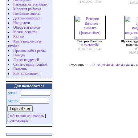
11.07.2007, 17:29
11.07.2
Рыбалка на платниках
Морская рыбалка
Полезные советы
Для начинающих
Наши дети
Обзор магазинов
Кухня, рецепты
Разное
Карта водоемов и
Венгрия Валотон
Щучка, суда
microzelle
подълещ
//
глубин
//
09.07.2007, 12:43
Прогноз клёва рыбы
08.07.
Погода
Линки на друзей
Связь с нами, Kontakt
Страницы:
...
37
38
39
40
41
42
43
44
45
4
Помощь
Все пользователи
Для пользователя
логин:
пароль:
[
забыл имя или пароль
]
[
регистрация
]