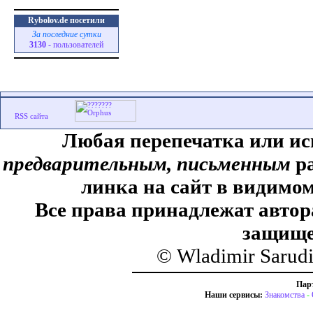
Rybolov.de посетили
За последние сутки
3130
- пользователей
Любая перепечатка или ис
предварительным, письменным
ра
линка на сайт в видимом
Все права принадлежат автор
защище
© Wladimir Sarud
Пар
Наши сервисы:
Знакомства
-