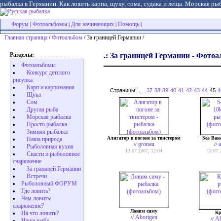
рыбалка в Германии. Как ловить карпа, щуку, сома, судака и леща. Морская рыб
Форум
Фотоальбомы
Для начинающих
Помощь
|
|
|
|
Главная страница
/
Фотоальбом
/ За границей Германии /
Разделы:
.: За границей Германии - Фотоа
Фотоальбомы
Конкурс детского
рисунка
Карп и карпомания
Страницы:
...
37
38
39
40
41
42
43
44
45
4
Щука
Сом
Другая рыба
Морская рыбалка
Просто рыбалка
Зимняя рыбалка
Алигатор в погоне за твистером
Sea Bas
Наша природа
gronau
a
//
//
Рыболовная кухня
13.07.2007, 12:04
13.07.
Снасти и рыболовное
снаряжение
За границей Германии
Встречи
Рыболовный ФОРУМ
Где ловить?
Чем ловить/
снаряжение?
Ловим симу
Кр
На что ловить?
Aborigen
//
Ab
//
Наша рыба