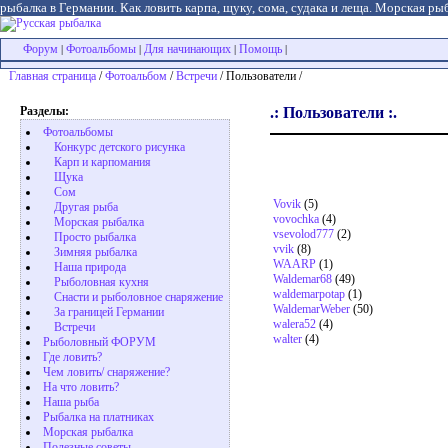
рыбалка в Германии. Как ловить карпа, щуку, сома, судака и леща. Морская рыб
Форум
Фотоальбомы
Для начинающих
Помощь
|
|
|
|
Главная страница
/
Фотоальбом
/
Встречи
/ Пользователи /
Разделы:
.: Пользователи :.
Фотоальбомы
Конкурс детского рисунка
Карп и карпомания
Щука
Сом
Vovik
(5)
Другая рыба
vovochka
(4)
Морская рыбалка
vsevolod777
(2)
Просто рыбалка
vvik
(8)
Зимняя рыбалка
WAARP
(1)
Наша природа
Waldemar68
(49)
Рыболовная кухня
waldemarpotap
(1)
Снасти и рыболовное снаряжение
WaldemarWeber
(50)
За границей Германии
walera52
(4)
Встречи
walter
(4)
Рыболовный ФОРУМ
Где ловить?
Чем ловить/ снаряжение?
На что ловить?
Наша рыба
Рыбалка на платниках
Морская рыбалка
Полезные советы