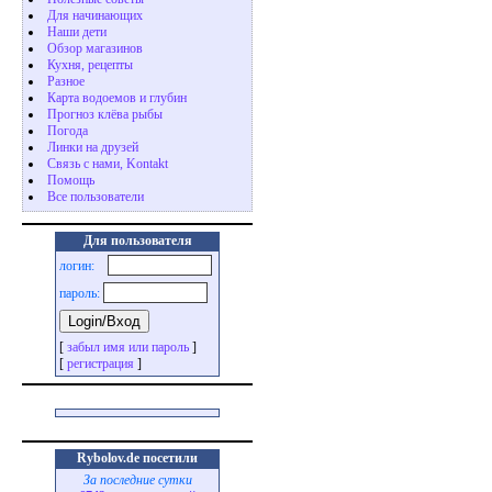
Для начинающих
Наши дети
Обзор магазинов
Кухня, рецепты
Разное
Карта водоемов и глубин
Прогноз клёва рыбы
Погода
Линки на друзей
Связь с нами, Kontakt
Помощь
Все пользователи
Для пользователя
логин:
пароль:
[
забыл имя или пароль
]
[
регистрация
]
Rybolov.de посетили
За последние сутки