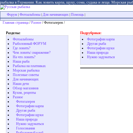
рыбалка в Германии. Как ловить карпа, щуку, сома, судака и леща. Морская рыб
Форум
Фотоальбомы
Для начинающих
Помощь
|
|
|
|
Главная страница
/
Разное
/ Фотогалерея /
Разделы:
Подрубрики:
Фотоальбомы
Фотографии карпа
Рыболовный ФОРУМ
Другая рыба
Где ловить?
Фотографии щуки
Чем ловить/ снаряжение?
Наша природа
На что ловить?
Нужно задуматься
Наша рыба
Рыбалка на платниках
Морская рыбалка
Полезные советы
Для начинающих
Наши дети
Обзор магазинов
Кухня, рецепты
Разное
Фотогалерея
Фотографии карпа
Другая рыба
Фотографии щуки
Наша природа
Нужно задуматься
Голосования
Рыболовный клуб