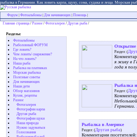
рыбалка в Германии. Как ловить карпа, щуку, сома, судака и леща. Морская рыб
Форум
Фотоальбомы
Для начинающих
Помощь
|
|
|
|
Главная страница
/
Разное
/
Фотогалерея
/
Другая рыба
/
Разделы:
Фотоальбомы
Рыболовный ФОРУМ
Открытие 
Где ловить?
Дру
Раздел: (
Чем ловить/ снаряжение?
Комментар
На что ловить?
я живу в Г
Наша рыба
года я пол
Рыбалка на платниках
Морская рыбалка
Полезные советы
Для начинающих
Рыбалка н
Наши дети
Дру
Обзор магазинов
Раздел: (
Кухня, рецепты
Комментар
Разное
Небольшой
Фотогалерея
Германии.
Фотографии карпа
Другая рыба
Фотографии щуки
Наша природа
Рыбалка в Америке
Нужно задуматься
Другая рыба
Раздел: (
)
Голосования
Комментарии посетителей
Рыболовный клуб