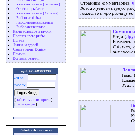
Страницы комментариев:
0
Участники клуба (Германия)
Когда я увидел первую рыб
Отчёты о рыбалке
похмелье и про разницу во 
Участники клуба (Украина)
Рыбацкие байки
Рыболовные выражения
Рыболовные видео
Сомятники
Карта водоемов и глубин
Прогноз клёва рыбы
Дру
Раздел: (
Погода
Комментар
Линки на друзей
Я думаю, ч
Связь с нами, Kontakt
интересна
Помощь
Все пользователи
Ловля
Для пользователя
Раздел: 
логин:
Комме
пароль:
Усаты
[
забыл имя или пароль
]
[
регистрация
]
В
Ра
К
С
..
Rybolov.de посетили