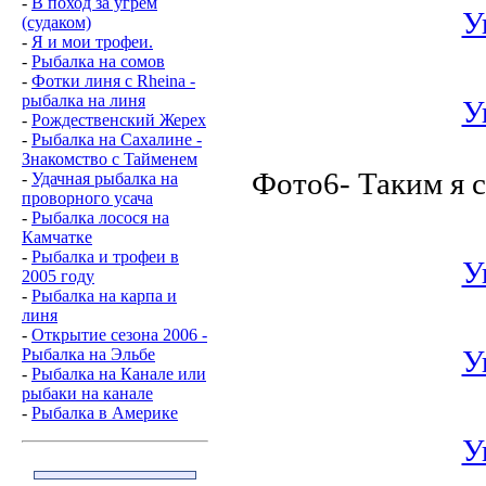
-
В поход за угрём
У
(судаком)
-
Я и мои трофеи.
-
Рыбалка на сомов
-
Фотки линя с Rheina -
рыбалка на линя
У
-
Рождественский Жерех
-
Рыбалка на Сахалине -
Знакомство с Taйменем
Фото6- Таким я с
-
Удачная рыбалка на
проворного усача
-
Рыбалка лосося на
Камчатке
-
Рыбалка и трофеи в
У
2005 году
-
Рыбалка на карпа и
линя
-
Открытие сезона 2006 -
У
Рыбалка на Эльбе
-
Рыбалка на Канале или
рыбаки на канале
-
Рыбалка в Америке
У