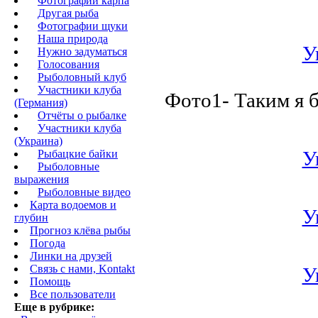
Фотографии карпа
Другая рыба
Фотографии щуки
Наша природа
У
Нужно задуматься
Голосования
Рыболовный клуб
Участники клуба
Фото1- Таким я 
(Германия)
Отчёты о рыбалке
Участники клуба
(Украина)
У
Рыбацкие байки
Рыболовные
выражения
Рыболовные видео
Карта водоемов и
У
глубин
Прогноз клёва рыбы
Погода
Линки на друзей
Связь с нами, Kontakt
У
Помощь
Все пользователи
Еще в рубрике: