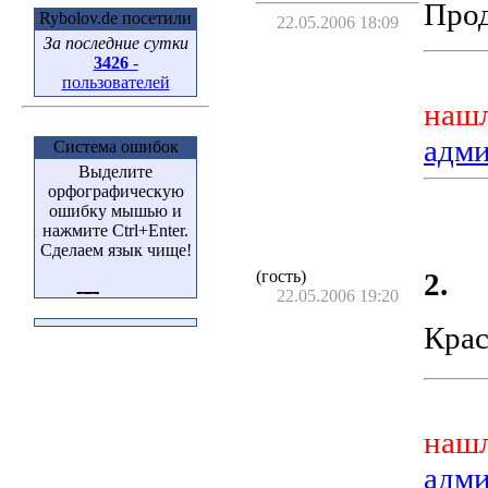
Прод
Rybolov.de посетили
22.05.2006 18:09
За последние сутки
3426
-
пользователей
нашл
адм
Система ошибок
Выделите
орфографическую
ошибку мышью и
нажмите Ctrl+Enter.
Сделаем язык чище!
(гость)
2.
22.05.2006 19:20
Крас
нашл
адм