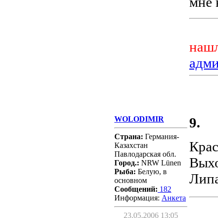
мне 
нашл
адм
WOLODIMIR
9.
Страна:
Германия-
Крас
Казахстан
Павлодарская обл.
Выхо
Город.:
NRW Lünen
Рыба:
Белую, в
Лип
основном
Сообщений:
182
Информация:
Aнкета
23.05.2006 13:05