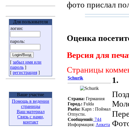
фото прислал по
Для пользователя
логин:
Оценка посетит
пароль:
Версия для печа
[
забыл имя или
пароль
]
Страницы комме
[
регистрация
]
Schurik
1.
Позд
Ваше участие
Страна:
Германия
Помощь в ведении
Моло
Город.:
Fulda
страницы
Рыба:
Kapn : Поймал
Ваш материал
Пере
Отпусти.
Связь с нами,
Сообщений:
744
Фото
контакт
Информация:
Aнкета