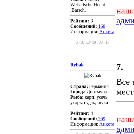
Weissfische,Hecht
нашл
,Barsch.
адм
Рейтинг:
3
Сообщений:
168
Информация:
Aнкета
22.05.2006 22:33
Rybak
7.
Все 
Страна:
Германия
мест
Город.:
Дортмунд
Рыба:
карп, усачь,
угорь, судак, щука
Рейтинг:
4
нашл
Сообщений:
769
Информация:
Aнкета
адм