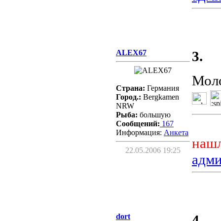
ALEX67
3.
Моло
Страна:
Германия
Город.:
Bergkamen
NRW
Рыба:
бoльшую
Сообщений:
167
Информация:
Aнкета
нашл
22.05.2006 19:25
адм
dort
4.