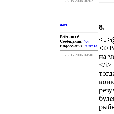
23.05.2006 00:02
dort
8.
Рейтинг:
6
<u>
Сообщений:
467
Информация:
Aнкета
<i>В
на м
23.05.2006 04:40
</i>
тогд
воню
резу
буде
рыбн