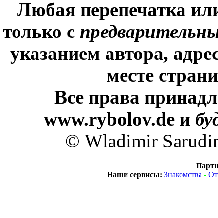
Любая перепечатка ил
только с
предварительн
указанием автора, адре
месте стран
Все права принадл
www.rybolov.de и
бу
© Wladimir Sarudi
Партн
Наши сервисы:
Знакомства
-
От