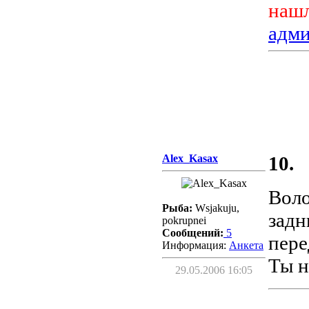
нашл
адм
Alex_Kasax
10.
Воло
Рыба:
Wsjakuju,
задн
pokrupnei
Сообщений:
5
пере
Информация:
Aнкета
Ты н
29.05.2006 16:05