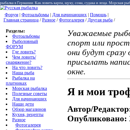
рыбалка в Германии. Как ловить карпа, щуку, сома, судака и леща. Морская рыб
Форум
|
Фотоальбомы
|
Для начинающих
|
Помощь
|
Главная страница
/
Разное
/
Фотогалерея
/
Другая рыба
/
Разделы:
Уважаемые рыбо
Фотоальбомы
спорт или прост
Рыболовный
ФОРУМ
они будут сразу 
Где ловить?
Чем ловить/
присылать напи
снаряжение?
На что ловить?
окне.
Наша рыба
Рыбалка на
платниках
Я и мои троф
Морская рыбалка
Полезные советы
Для начинающих
Наши дети
Автор/Редактор
Обзор магазинов
Кухня, рецепты
Опубликовано:
Разное
Фотогалерея