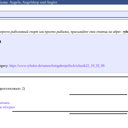
алка. Angeln, Angelshop und Angler.
ересен рыболовный спорт или просто рыбалка, присылайте свои статьи на адрес:
ryb
я
адресу:
https://www.rybolov.de/raznoe/fotogalereja/fisch/schurik22_10_02_06
роголосовало: 2)
 печати
е обзоры»