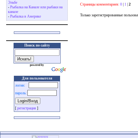
Эльбе
Страницы комментариев:
0
|
1
|
2
-
Рыбалка на Канале или рыбаки на
канале
Только зарегистрированные пользова
-
Рыбалка в Америке
Поиск по сайту
powered by
Для пользователя
логин:
пароль:
[
регистрация
]