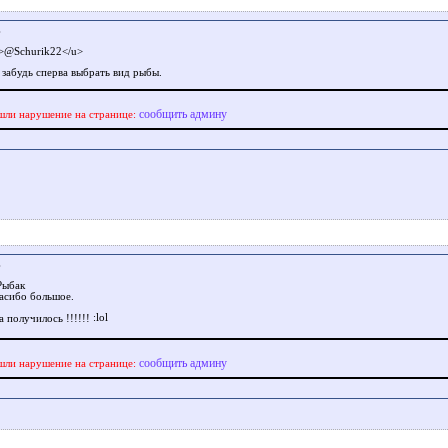
.
>@Schurik22</u>
 забудь сперва выбрать вид рыбы.
сообщить админу
шли нарушение на странице:
.
ыбак
асибо большое.
а получилось !!!!!!
сообщить админу
шли нарушение на странице: