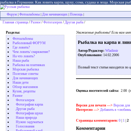
рыбалка в Германии. Как ловить карпа, щуку, сома, судака и леща. Морская рыб
Форум
Фотоальбомы
Для начинающих
Помощь
|
|
|
|
Главная страница
/
Разное
/
Фотогалерея
/
Другая рыба
/
Разделы:
Уважаемые рыболовы! Если вам инт
Фотоальбомы
Рыбалка на карпа и лин
Рыболовный ФОРУМ
Где ловить?
Автор/Редактор:
Wladimir
Чем ловить/ снаряжение?
Опубликовано:
14.02.2006
На что ловить?
Наша рыба
Рыбалка на платниках
Полный текст статьи находится по 
Морская рыбалка
Полезные советы
Для начинающих
Наши дети
Обзор магазинов
Оценка посетителей сайта:
2.00
(п
Кухня, рецепты
Разное
Фотогалерея
Фотографии карпа
Версия для печати --->
Версия для
Другая рыба
Интересно --->
Добавить в «любимы
Фотографии щуки
Наша природа
Страницы комментариев:
0
|
1
|
2
Нужно задуматься
Голосования
Комментарии
Рыболовный клуб