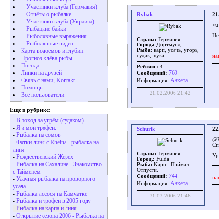
Участники клуба (Германия)
Отчёты о рыбалке
Rybak
21
Участники клуба (Украина)
<u
Рыбацкие байки
Рыболовные выражения
Не
Страна:
Германия
Рыболовные видео
Город.:
Дортмунд
Рыба:
карп, усачь, угорь,
Карта водоемов и глубин
судак, щука
на
Прогноз клёва рыбы
Погода
Рейтинг:
4
Линки на друзей
769
Сообщений:
Связь с нами, Kontakt
Aнкета
Информация:
Помощь
21.02.2006 21:42
Все пользователи
Еще в рубрике:
-
В поход за угрём (судаком)
-
Я и мои трофеи.
Schurik
22
-
Рыбалка на сомов
@Р
-
Фотки линя с Rheina - рыбалка на
Сп
линя
Страна:
Германия
Ур
-
Рождественский Жерех
Город.:
Fulda
-
Рыбалка на Сахалине - Знакомство
Рыба:
Kapn : Поймал
Отпусти.
с Taйменем
744
Сообщений:
на
-
Удачная рыбалка на проворного
Aнкета
Информация:
усача
-
Рыбалка лосося на Камчатке
21.02.2006 21:46
-
Рыбалка и трофеи в 2005 году
-
Рыбалка на карпа и линя
-
Открытие сезона 2006 - Рыбалка на