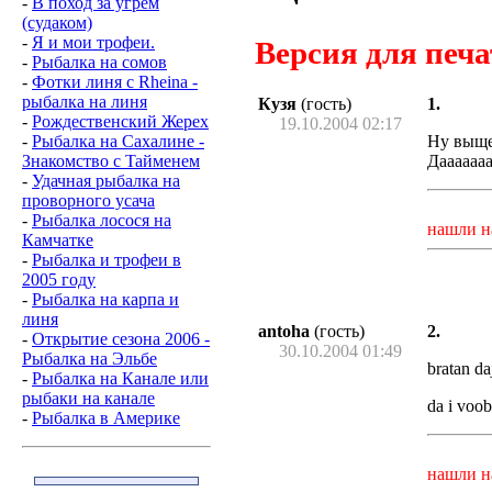
-
В поход за угрём
(судаком)
-
Я и мои трофеи.
Версия для печа
-
Рыбалка на сомов
-
Фотки линя с Rheina -
рыбалка на линя
Кузя
(гость)
1.
-
Рождественский Жерех
19.10.2004 02:17
Ну выще 
-
Рыбалка на Сахалине -
Дааааааа
Знакомство с Taйменем
-
Удачная рыбалка на
проворного усача
-
Рыбалка лосося на
нашли н
Камчатке
-
Рыбалка и трофеи в
2005 году
-
Рыбалка на карпа и
линя
antoha
(гость)
2.
-
Открытие сезона 2006 -
30.10.2004 01:49
Рыбалка на Эльбе
bratan daj
-
Рыбалка на Канале или
рыбаки на канале
da i voob
-
Рыбалка в Америке
нашли н