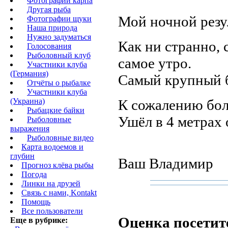
Фотографии карпа
Другая рыба
Мой ночной резул
Фотографии щуки
Наша природа
Нужно задуматься
Как ни странно, 
Голосования
Рыболовный клуб
самое утро.
Участники клуба
(Германия)
Самый крупный б
Отчёты о рыбалке
Участники клуба
К сожалению бол
(Украина)
Рыбацкие байки
Ушёл в 4 метрах 
Рыболовные
выражения
Рыболовные видео
Карта водоемов и
глубин
Ваш Владимир
Прогноз клёва рыбы
Погода
Линки на друзей
Связь с нами, Kontakt
Помощь
Все пользователи
Оценка посетит
Еще в рубрике: