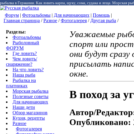
рыбалка в Германии. Как ловить карпа, щуку, сома, судака и леща. Морская рыб
Форум
|
Фотоальбомы
|
Для начинающих
|
Помощь
|
Главная страница
/
Разное
/
Фотогалерея
/
Другая рыба
/
Разделы:
Уважаемые рыбо
Фотоальбомы
спорт или прост
Рыболовный
ФОРУМ
они будут сразу 
Где ловить?
Чем ловить/
присылать напи
снаряжение?
На что ловить?
окне.
Наша рыба
Рыбалка на
платниках
В поход за у
Морская рыбалка
Полезные советы
Для начинающих
Наши дети
Автор/Редактор
Обзор магазинов
Кухня, рецепты
Опубликовано:
Разное
Фотогалерея