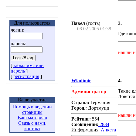
Для пользователя
Павел
(гость)
3.
08.02.2005 01:38
логин:
Где клюю
пароль:
нашли н
[
забыл имя или
пароль
]
[
регистрация
]
Wladimir
4.
Такие к
Администратор
Ловятся
Ваше участие
Страна:
Германия
Помощь в ведении
Город.:
Дортмунд
страницы
нашли н
Ваш материал
Рейтинг:
554
Связь с нами,
Сообщений:
2834
контакт
Информация:
Aнкета