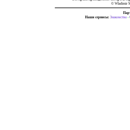
© Wladimir S
Пар
Наши сервисы:
Знакомства
-