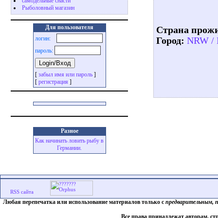
самодельные снасти
Рыболовный магазин
Для пользователя
Страна прож
логин:
Город:
NRW / 
пароль:
[
забыл имя или пароль
]
[
регистрация
]
Разное
Как начинать ловить рыбу в
Германии.
Любая перепечатка или использование материалов только с
предварительным, 
Все права принадлежат авторам, ст