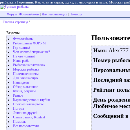
рыбалка в Германии. Как ловить карпа, щуку, сома, судака и леща. Морская рыб
Форум
Фотоальбомы
Для начинающих
Помощь
|
|
|
|
Главная страница
/
Разделы:
Пользовате
Фотоальбомы
Рыболовный ФОРУМ
Где ловить?
Имя:
Alex777
Чем ловить/ снаряжение?
На что ловить?
Номер рыболо
Наша рыба
Рыбалка на платниках
Персональны
Морская рыбалка
Полезные советы
Для начинающих
Последний за
Наши дети
Обзор магазинов
Рейтинг поль
Кухня, рецепты
Разное
День рождени
Карта водоемов и глубин
Прогноз клёва рыбы
Любимое мест
Погода
Линки на друзей
Сообщений в 
Связь с нами, Kontakt
Помощь
Все пользователи