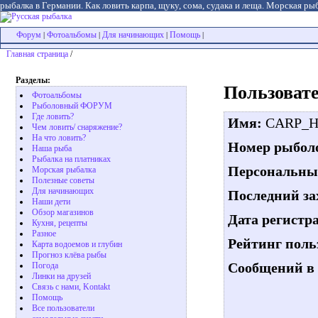
рыбалка в Германии. Как ловить карпа, щуку, сома, судака и леща. Морская рыб
Форум
Фотоальбомы
Для начинающих
Помощь
|
|
|
|
Главная страница
/
Разделы:
Пользова
Фотоальбомы
Рыболовный ФОРУМ
Где ловить?
Имя:
CARP_
Чем ловить/ снаряжение?
На что ловить?
Номер рыболо
Наша рыба
Рыбалка на платниках
Персональны
Морская рыбалка
Полезные советы
Для начинающих
Последний за
Наши дети
Обзор магазинов
Дата регистр
Кухня, рецепты
Разное
Рейтинг поль
Карта водоемов и глубин
Прогноз клёва рыбы
Сообщений в 
Погода
Линки на друзей
Связь с нами, Kontakt
Помощь
Все пользователи