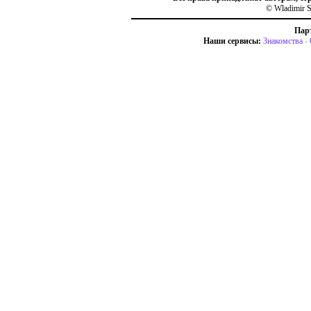
© Wladimir S
Пар
Наши сервисы:
Знакомства
-