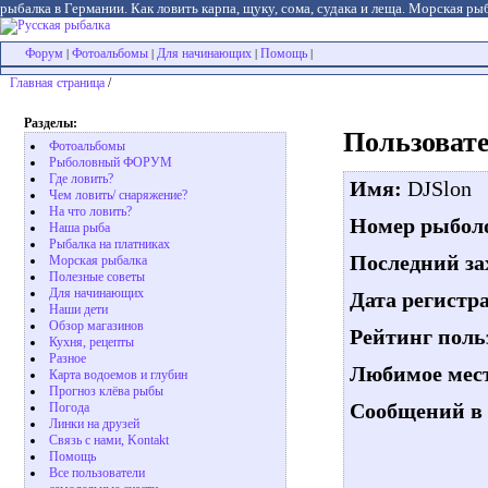
рыбалка в Германии. Как ловить карпа, щуку, сома, судака и леща. Морская рыб
Форум
Фотоальбомы
Для начинающих
Помощь
|
|
|
|
Главная страница
/
Разделы:
Пользовате
Фотоальбомы
Рыболовный ФОРУМ
Где ловить?
Имя:
DJSlon
Чем ловить/ снаряжение?
На что ловить?
Номер рыболо
Наша рыба
Рыбалка на платниках
Последний за
Морская рыбалка
Полезные советы
Для начинающих
Дата регистр
Наши дети
Обзор магазинов
Рейтинг поль
Кухня, рецепты
Разное
Любимое мест
Карта водоемов и глубин
Прогноз клёва рыбы
Сообщений в 
Погода
Линки на друзей
Связь с нами, Kontakt
Помощь
Все пользователи