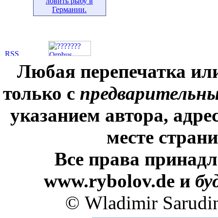
ловить рыбу в
Германии.
Любая перепечатка ил
только с
предварительн
указанием автора, адре
месте стран
Все права принадл
www.rybolov.de и
бу
© Wladimir Sarudi