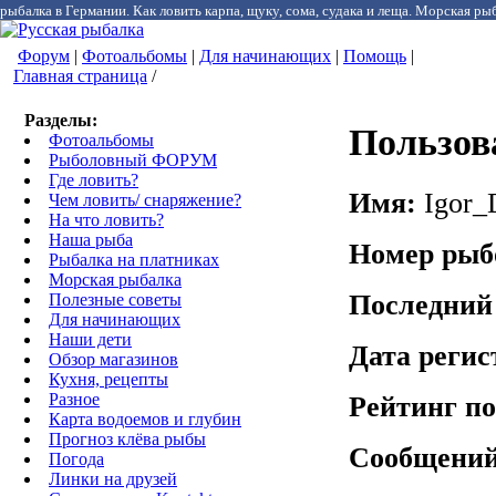
рыбалка в Германии. Как ловить карпа, щуку, сома, судака и леща. Морская рыб
Форум
|
Фотоальбомы
|
Для начинающих
|
Помощь
|
Главная страница
/
Разделы:
Пользов
Фотоальбомы
Рыболовный ФОРУМ
Где ловить?
Имя:
Igor
Чем ловить/ снаряжение?
На что ловить?
Наша рыба
Номер рыб
Рыбалка на платниках
Морская рыбалка
Последний
Полезные советы
Для начинающих
Наши дети
Дата реги
Обзор магазинов
Кухня, рецепты
Разное
Рейтинг по
Карта водоемов и глубин
Прогноз клёва рыбы
Сообщений
Погода
Линки на друзей