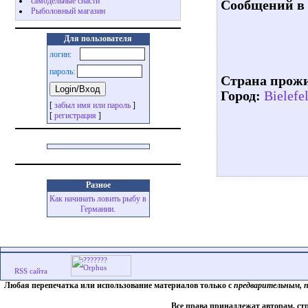
самодельные снасти
Сообщений в 
Рыболовный магазин
Для пользователя
логин:
пароль:
Страна прож
Город:
Bielefe
[
забыл имя или пароль
]
[
регистрация
]
Разное
Как начинать ловить рыбу в
Германии.
Любая перепечатка или использование материалов только с
предварительным, 
Все права принадлежат авторам, ст