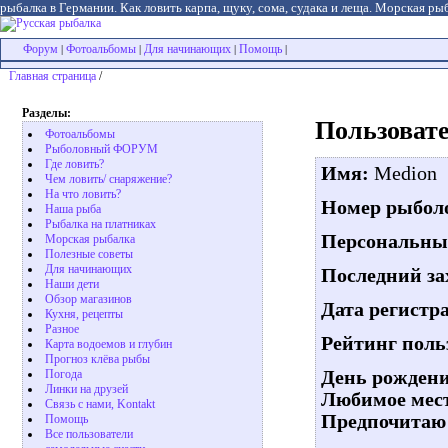
рыбалка в Германии. Как ловить карпа, щуку, сома, судака и леща. Морская рыб
Форум
Фотоальбомы
Для начинающих
Помощь
|
|
|
|
Главная страница
/
Разделы:
Пользовате
Фотоальбомы
Рыболовный ФОРУМ
Где ловить?
Имя:
Medion
Чем ловить/ снаряжение?
На что ловить?
Номер рыболо
Наша рыба
Рыбалка на платниках
Персональны
Морская рыбалка
Полезные советы
Для начинающих
Последний за
Наши дети
Обзор магазинов
Дата регистр
Кухня, рецепты
Разное
Рейтинг поль
Карта водоемов и глубин
Прогноз клёва рыбы
День рождени
Погода
Линки на друзей
Любимое мест
Связь с нами, Kontakt
Предпочитаю 
Помощь
Все пользователи