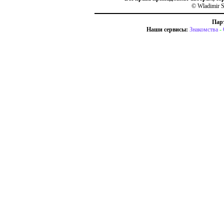
© Wladimir S
Пар
Наши сервисы:
Знакомства
-