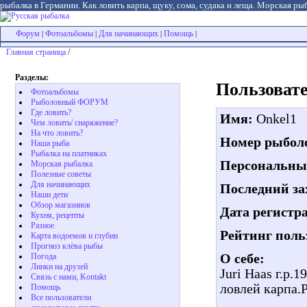
рыбалка в Германии. Как ловить карпа, щуку, сома, судака и леща. Морская рыб
Форум
Фотоальбомы
Для начинающих
Помощь
|
|
|
|
Главная страница
/
Разделы:
Пользовате
Фотоальбомы
Рыболовный ФОРУМ
Где ловить?
Имя:
Onkel1
Чем ловить/ снаряжение?
На что ловить?
Номер рыболо
Наша рыба
Рыбалка на платниках
Персональны
Морская рыбалка
Полезные советы
Для начинающих
Последний за
Наши дети
Обзор магазинов
Дата регистр
Кухня, рецепты
Разное
Рейтинг поль
Карта водоемов и глубин
Прогноз клёва рыбы
О себе:
Погода
Линки на друзей
Juri Haas г.р
Связь с нами, Kontakt
ловлей карпа.Р
Помощь
Все пользователи