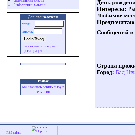
самодельные снасти
День рождени
Рыболовный магазин
Интересы:
Ры
Любимое мест
Для пользователя
Предпочитаю 
логин:
Сообщений в 
пароль:
[
забыл имя или пароль
]
[
регистрация
]
Страна прож
Город:
Бад Цв
Разное
Как начинать ловить рыбу в
Германии.