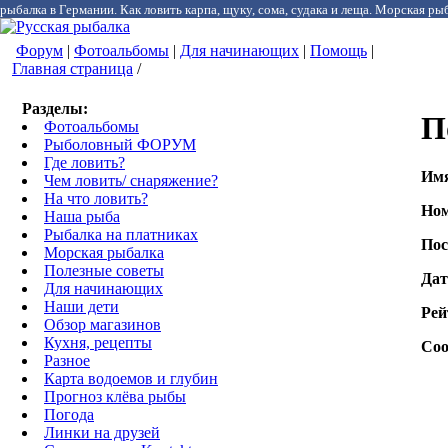
рыбалка в Германии. Как ловить карпа, щуку, сома, судака и леща. Морская рыб
Форум
|
Фотоальбомы
|
Для начинающих
|
Помощь
|
Главная страница
/
Разделы:
П
Фотоальбомы
Рыболовный ФОРУМ
Где ловить?
Им
Чем ловить/ снаряжение?
На что ловить?
Ном
Наша рыба
Рыбалка на платниках
Пос
Морская рыбалка
Полезные советы
Дат
Для начинающих
Наши дети
Рей
Обзор магазинов
Кухня, рецепты
Соо
Разное
Карта водоемов и глубин
Прогноз клёва рыбы
Погода
Линки на друзей