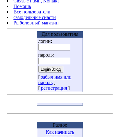
Связь с нами, Kontakt
Помощь
Все пользователи
самодельные снасти
Рыболовный магазин
Для пользователя
логин:
пароль:
[
забыл имя или
пароль
]
[
регистрация
]
Разное
Как начинать