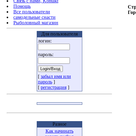
Связь с нами, Kontakt
Помощь
Стр
Все пользователи
Гор
самодельные снасти
Рыболовный магазин
Для пользователя
логин:
пароль:
[
забыл имя или
пароль
]
[
регистрация
]
Разное
Как начинать