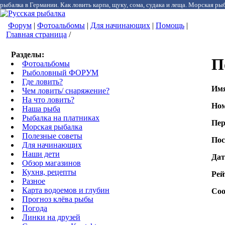
рыбалка в Германии. Как ловить карпа, щуку, сома, судака и леща. Морская рыб
Форум
|
Фотоальбомы
|
Для начинающих
|
Помощь
|
Главная страница
/
Разделы:
П
Фотоальбомы
Рыболовный ФОРУМ
Где ловить?
Им
Чем ловить/ снаряжение?
На что ловить?
Ном
Наша рыба
Рыбалка на платниках
Пер
Морская рыбалка
Полезные советы
Пос
Для начинающих
Наши дети
Дат
Обзор магазинов
Кухня, рецепты
Рей
Разное
Карта водоемов и глубин
Соо
Прогноз клёва рыбы
Погода
Линки на друзей