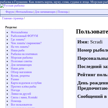
рыбалка в Германии. Как ловить карпа, щуку, сома, судака и леща. Морская рыб
Форум
Фотоальбомы
Для начинающих
Помощь
|
|
|
|
Главная страница
/
Разделы:
Пользовате
Фотоальбомы
Рыболовный ФОРУМ
Где ловить?
Имя:
Scradi
Чем ловить/ снаряжение?
На что ловить?
Номер рыболо
Наша рыба
Рыбалка на платниках
Персональны
Морская рыбалка
Полезные советы
Для начинающих
Последний за
Наши дети
Обзор магазинов
Рейтинг поль
Кухня, рецепты
Разное
День рождени
Карта водоемов и глубин
Прогноз клёва рыбы
Предпочитаю 
Погода
Линки на друзей
Сообщений в 
Связь с нами, Kontakt
Помощь
Все пользователи