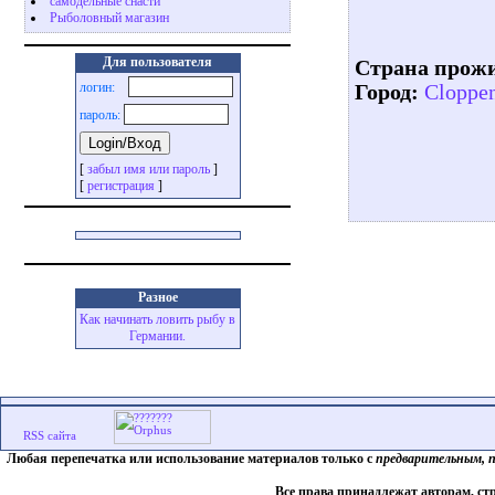
самодельные снасти
Рыболовный магазин
Для пользователя
Страна прож
логин:
Город:
Cloppe
пароль:
[
забыл имя или пароль
]
[
регистрация
]
Разное
Как начинать ловить рыбу в
Германии.
Любая перепечатка или использование материалов только с
предварительным, 
Все права принадлежат авторам, ст