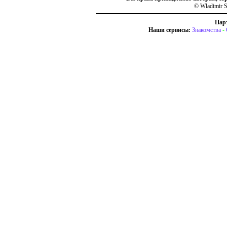
© Wladimir S
Пар
Наши сервисы:
Знакомства
-