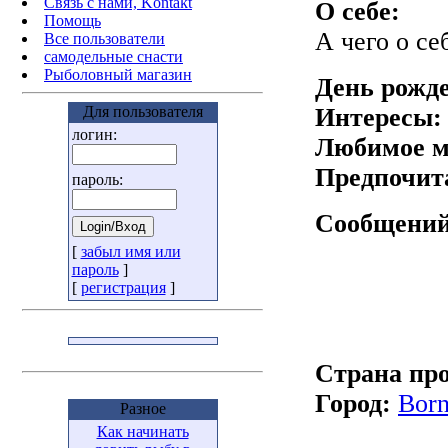
Связь с нами, Kontakt
О себе:
Помощь
А чего о се
Все пользователи
самодельные снасти
Рыболовный магазин
День рожд
Для пользователя
Интересы:
логин:
Любимое м
Предпочит
пароль:
Сообщений
[
забыл имя или
пароль
]
[
регистрация
]
Страна пр
Город:
Born
Разное
Как начинать