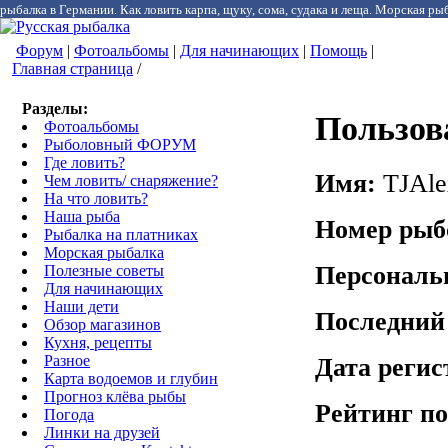
рыбалка в Германии. Как ловить карпа, щуку, сома, судака и леща. Морская рыб
Форум
|
Фотоальбомы
|
Для начинающих
|
Помощь
|
Главная страница
/
Разделы:
Пользов
Фотоальбомы
Рыболовный ФОРУМ
Где ловить?
Имя:
TJAle
Чем ловить/ снаряжение?
На что ловить?
Наша рыба
Номер рыб
Рыбалка на платниках
Морская рыбалка
Персональ
Полезные советы
Для начинающих
Наши дети
Последний
Обзор магазинов
Кухня, рецепты
Разное
Дата реги
Карта водоемов и глубин
Прогноз клёва рыбы
Рейтинг по
Погода
Линки на друзей