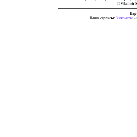
© Wladimir S
Пар
Наши сервисы:
Знакомства
-