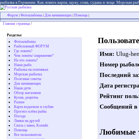
рыбалка в Германии. Как ловить карпа, щуку, сома, судака и леща. Морская рыб
Форум
Фотоальбомы
Для начинающих
Помощь
|
|
|
|
Главная страница
/
Разделы:
Пользовате
Фотоальбомы
Рыболовный ФОРУМ
Где ловить?
Имя:
Ulug-he
Чем ловить/ снаряжение?
На что ловить?
Номер рыболо
Наша рыба
Рыбалка на платниках
Последний за
Морская рыбалка
Полезные советы
Для начинающих
Дата регистр
Наши дети
Обзор магазинов
Рейтинг поль
Кухня, рецепты
Разное
Сообщений в 
Карта водоемов и глубин
Прогноз клёва рыбы
Погода
Линки на друзей
Связь с нами, Kontakt
Любимые 
Помощь
Все пользователи