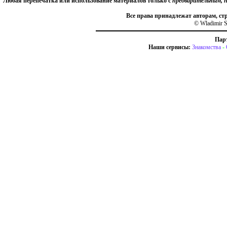
Любая перепечатка или использование материалов только с
предварительным, 
Все права принадлежат авторам, ст
© Wladimir S
Пар
Наши сервисы:
Знакомства
-