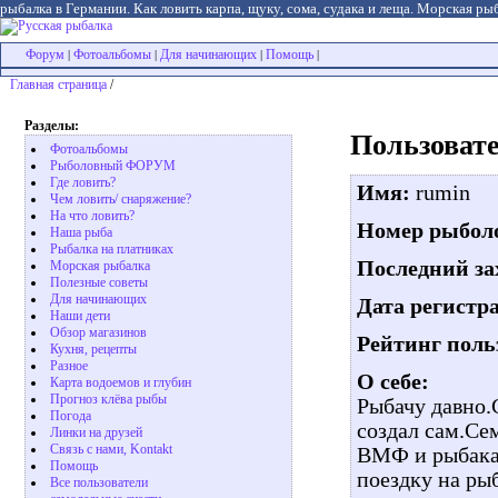
рыбалка в Германии. Как ловить карпа, щуку, сома, судака и леща. Морская рыб
Форум
Фотоальбомы
Для начинающих
Помощь
|
|
|
|
Главная страница
/
Разделы:
Пользовате
Фотоальбомы
Рыболовный ФОРУМ
Где ловить?
Имя:
rumin
Чем ловить/ снаряжение?
На что ловить?
Номер рыболо
Наша рыба
Рыбалка на платниках
Последний за
Морская рыбалка
Полезные советы
Для начинающих
Дата регистр
Наши дети
Обзор магазинов
Рейтинг поль
Кухня, рецепты
Разное
О себе:
Карта водоемов и глубин
Прогноз клёва рыбы
Рыбачу давно.
Погода
создал сам.Се
Линки на друзей
Связь с нами, Kontakt
ВМФ и рыбака
Помощь
поездку на ры
Все пользователи